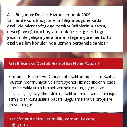
Artı Bilişim ve Destek Hizmetleri olak 2009
tarihinde kurulmuştur.Artı Bilişim bugüne kadar
özellikle Microsoft,Logo Yazılım ürünlerinin satışı,
desteği ve eğitimi başta olmak üzere ,gerek Logo
yazılım ile çalışan yada firma isteğine göre her türlü
özel yazılım konularında uzman personele sahiptir.
Artı Bilişim ve Destek Hizmetleri Neler Yapar ?
Firmamız, Hizmet ve Danışmanlık sektöründe, Tam Kalite,
Müşteri Memnuniyeti ve Profesyonel Hizmet ilkelerini esas
alan bir yaklaşımla hizmet vermekte olup, uyumlu ve
disiplinli çalışmayı ilke edinmiş, sektörlerinde kendilerini ispat
etmiş olan kuruluşlarla başarılı uygulamalara ve projelere
imza atmıştır.
Her çözümde size verimlilik, zaman, kazanç
sağlıyoruz...