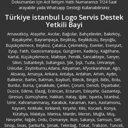
Dokümanları İçin Acil İletişim Hattı Numaramızı 7/24 Saat
arayabilir yada Whatsapp Desteği Kullanabilirsiniz
Türkiye istanbul Logo Servis Destek
Yetkili Bayi
Arnavutköy, Ataşehir, Avcılar, Bağcılar, Bahçelievler, Bakırköy,
Başakşehir, Bayrampaşa, Beşiktaş, Beylikdüzü, Beyoğlu,
Büyükçekmece, Beykoz, Çatalca, Çekmeköy, Esenler, Esenyurt,
Eyüp, Fatih, Gaziosmanpaşa, Güngören, Kadıköy, Kağıthane,
Kartal, Küçükçekmece, Maltepe, Pendik, Sancaktepe, Sarıyer,
Silivri, Sultanbeyli, Sultangazi, Şile, Şişli, Tuzla, Ümraniye,
Üsküdar, Zeytinburnu,Adana, Adıyaman, Afyonkarahisar, Ağrı,
Aksaray, Amasya, Ankara, Antalya, Ardahan, Artvin, Aydın,
Balıkesir, Bartın, Batman, Bayburt, Bilecik, Bingöl, Bitlis, Bolu,
Burdur, Bursa, Çanakkale, Çankırı, Çorum, Denizli, Diyarbakır,
Düzce, Edirne, Elazığ, Erzincan, Erzurum, Eskişehir, Gaziantep,
Giresun, Gümüşhane, Hakkari, Hatay, Iğdır, Isparta, İstanbul,
İzmir, Kahramanmaraş, Karabük, Karaman, Kars, Kastamonu,
Kayseri, Kırıkkale, Kırklareli, Kırşehir, Kilis, Kocaeli, Konya,
Kütahya, Malatya, Manisa, Mardin, Mersin, Muğla, Muş,
Nevşehir, Niğde, Ordu, Osmaniye, Rize, Sakarya, Samsun, Siirt,
Sinop, Sivas, Şanlıurfa, Şırnak, Tekirdağ, Tokat, Trabzon, Tunceli,