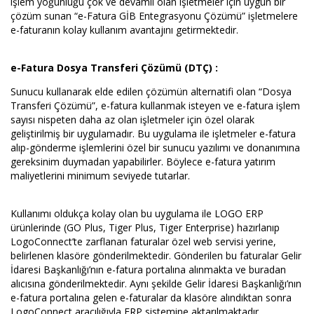
işlem yoğunluğu çok ve devamlı olan işletmeler için uygun bir
çözüm sunan “e-Fatura GİB Entegrasyonu Çözümü” işletmelere
e-faturanın kolay kullanım avantajını getirmektedir.
e-Fatura Dosya Transferi Çözümü (DTÇ) :
Sunucu kullanarak elde edilen çözümün alternatifi olan “Dosya
Transferi Çözümü”, e-fatura kullanmak isteyen ve e-fatura işlem
sayısı nispeten daha az olan işletmeler için özel olarak
geliştirilmiş bir uygulamadır. Bu uygulama ile işletmeler e-fatura
alıp-gönderme işlemlerini özel bir sunucu yazılımı ve donanımına
gereksinim duymadan yapabilirler. Böylece e-fatura yatırım
maliyetlerini minimum seviyede tutarlar.
Kullanımı oldukça kolay olan bu uygulama ile LOGO ERP
ürünlerinde (GO Plus, Tiger Plus, Tiger Enterprise) hazırlanıp
LogoConnect’te zarflanan faturalar özel web servisi yerine,
belirlenen klasöre gönderilmektedir. Gönderilen bu faturalar Gelir
İdaresi Başkanlığı’nın e-fatura portalına alınmakta ve buradan
alıcısına gönderilmektedir. Aynı şekilde Gelir İdaresi Başkanlığı’nın
e-fatura portalına gelen e-faturalar da klasöre alındıktan sonra
LogoConnect aracılığıyla ERP sistemine aktarılmaktadır.