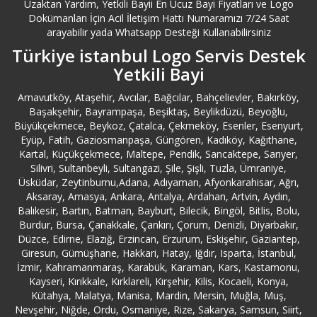
Uzaktan Yardım, Yetkili Bayii En Ucuz Bayi Fiyatları ve Logo
Dokümanları İçin Acil İletişim Hattı Numaramızı 7/24 Saat
arayabilir yada Whatsapp Desteği Kullanabilirsiniz
Türkiye istanbul Logo Servis Destek
Yetkili Bayi
Arnavutköy, Ataşehir, Avcılar, Bağcılar, Bahçelievler, Bakırköy,
Başakşehir, Bayrampaşa, Beşiktaş, Beylikdüzü, Beyoğlu,
Büyükçekmece, Beykoz, Çatalca, Çekmeköy, Esenler, Esenyurt,
Eyüp, Fatih, Gaziosmanpaşa, Güngören, Kadıköy, Kağıthane,
Kartal, Küçükçekmece, Maltepe, Pendik, Sancaktepe, Sarıyer,
Silivri, Sultanbeyli, Sultangazi, Şile, Şişli, Tuzla, Ümraniye,
Üsküdar, Zeytinburnu,Adana, Adıyaman, Afyonkarahisar, Ağrı,
Aksaray, Amasya, Ankara, Antalya, Ardahan, Artvin, Aydın,
Balıkesir, Bartın, Batman, Bayburt, Bilecik, Bingöl, Bitlis, Bolu,
Burdur, Bursa, Çanakkale, Çankırı, Çorum, Denizli, Diyarbakır,
Düzce, Edirne, Elazığ, Erzincan, Erzurum, Eskişehir, Gaziantep,
Giresun, Gümüşhane, Hakkari, Hatay, Iğdır, Isparta, İstanbul,
İzmir, Kahramanmaraş, Karabük, Karaman, Kars, Kastamonu,
Kayseri, Kırıkkale, Kırklareli, Kırşehir, Kilis, Kocaeli, Konya,
Kütahya, Malatya, Manisa, Mardin, Mersin, Muğla, Muş,
Nevşehir, Niğde, Ordu, Osmaniye, Rize, Sakarya, Samsun, Siirt,