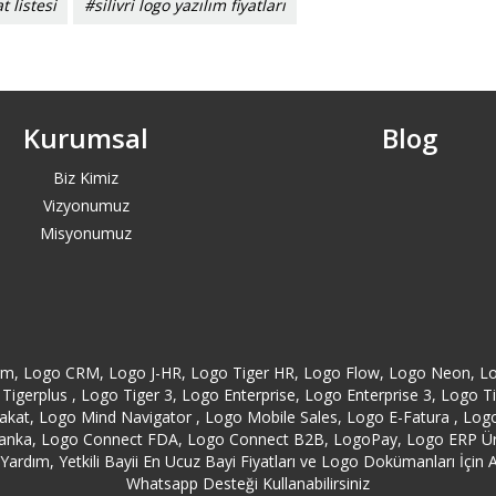
t listesi
#silivri logo yazılım fiyatları
Kurumsal
Blog
Biz Kimiz
Vizyonumuz
Misyonumuz
orm, Logo CRM, Logo J-HR, Logo Tiger HR, Logo Flow, Logo Neon, L
Tigerplus , Logo Tiger 3, Logo Enterprise, Logo Enterprise 3, Logo 
at, Logo Mind Navigator , Logo Mobile Sales, Logo E-Fatura , Logo E
anka, Logo Connect FDA, Logo Connect B2B, LogoPay, Logo ERP Ürünl
ardım, Yetkili Bayii En Ucuz Bayi Fiyatları ve Logo Dokümanları İçin A
Whatsapp Desteği Kullanabilirsiniz