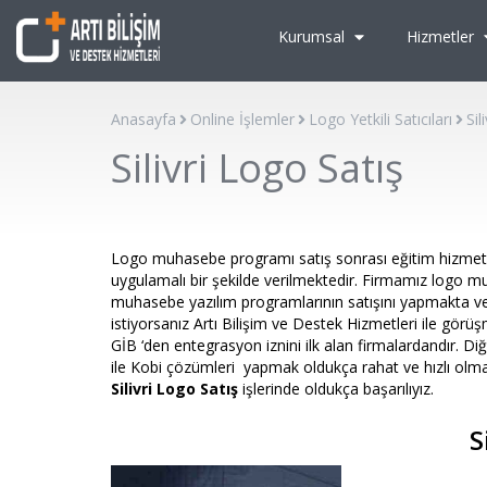
Kurumsal
Hizmetler
Anasayfa
Online İşlemler
Logo Yetkili Satıcıları
Sil
Silivri Logo Satış
Logo muhasebe programı satış sonrası eğitim hizmeti 
uygulamalı bir şekilde verilmektedir. Firmamız logo 
muhasebe yazılım programlarının satışını yapmakta ve
istiyorsanız Artı Bilişim ve Destek Hizmetleri ile gö
GİB ‘den entegrasyon iznini ilk alan firmalardandır. 
ile Kobi çözümleri yapmak oldukça rahat ve hızlı olmakt
Silivri Logo Satış
işlerinde oldukça başarılıyız.
S