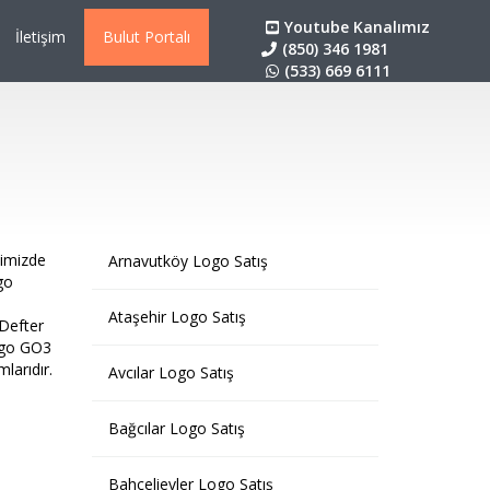
Youtube Kanalımız
İletişim
Bulut Portalı
(850) 346 1981
(533) 669 6111
simizde
Arnavutköy Logo Satış
go
Ataşehir Logo Satış
-Defter
Logo GO3
larıdır.
Avcılar Logo Satış
Bağcılar Logo Satış
Bahçelievler Logo Satış