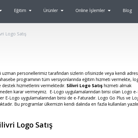
Eğitim
Ürünler
Online İşlemler
Blog
ivri Logo Satış
uzman personellerimiz tarafından sizlerin ofisinizde veya kendi adre
muhasebe programının tüm versiyonlarında eğitim hizmeti vermekte, lo
 destek hizmetlerini vermektedir.
Silivri Logo Satış
hizmeti almak
rüşmeden karar vermeyiniz. E-Logo uygulamalarından birisi olan Logo e
Diğer E-Logo uygulamalarından birisi de e-Faturadır. Logo Go Plus ve 
adır. Bu programlar ülkemizin kendi dalında en fazla kullanılan yazılım
ilivri Logo Satış