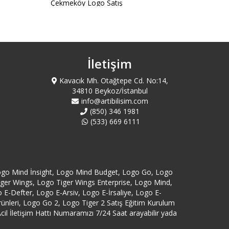
Çekmeköy Logo Satış
Esenler Logo Satış
Eyüp Logo Satış
İletişim
Kavacık Mh. Otağtepe Cd. No:14,
Fatih Logo Satış
34810 Beykoz/İstanbul
info@artibilisim.com
Gaziosmanpaşa Logo Satış
(850) 346 1981
(533) 669 6111
istanbul logo satış
İstoç Logo Satış
ogo Mind İnsight, Logo Mind Budget, Logo Go, Logo
Tiger Wings, Logo Tiger Wings Enterprise, Logo Mind,
Kağıthane Logo Satış
-Defter, Logo E-Arsiv, Logo E-İrsaliye, Logo E-
eri, Logo Go 2, Logo Tiger 2 Satış Eğitim Kurulum
Kartal Logo Satış
cil İletişim Hattı Numaramızı 7/24 Saat arayabilir yada