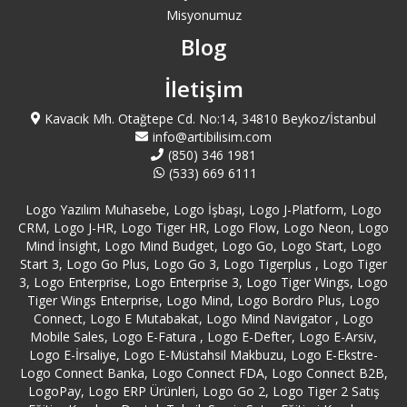
Misyonumuz
Sultanbeyli Logo Satış
Blog
Sultangazi Logo Satış
İletişim
Tuzla Logo Satış
Kavacık Mh. Otağtepe Cd. No:14, 34810 Beykoz/İstanbul
info@artibilisim.com
(850) 346 1981
Ümraniye Logo Satış
(533) 669 6111
Logo Yazılım Muhasebe, Logo İşbaşı, Logo J-Platform, Logo
Üsküdar Logo Satış
CRM, Logo J-HR, Logo Tiger HR, Logo Flow, Logo Neon, Logo
Mind İnsight, Logo Mind Budget, Logo Go, Logo Start, Logo
Zeytinburnu Logo Satış
Start 3, Logo Go Plus, Logo Go 3, Logo Tigerplus , Logo Tiger
3, Logo Enterprise, Logo Enterprise 3, Logo Tiger Wings, Logo
Tiger Wings Enterprise, Logo Mind, Logo Bordro Plus, Logo
Connect, Logo E Mutabakat, Logo Mind Navigator , Logo
Mobile Sales, Logo E-Fatura , Logo E-Defter, Logo E-Arsiv,
Logo E-İrsaliye, Logo E-Müstahsil Makbuzu, Logo E-Ekstre-
Logo Connect Banka, Logo Connect FDA, Logo Connect B2B,
LogoPay, Logo ERP Ürünleri, Logo Go 2, Logo Tiger 2 Satış