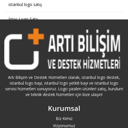
istanbul logo satış
İstoç Logo Satış
Kağıthane Logo Satış
Kartal Logo Satış
Küçükçekmece Logo Satış
Artı Bilişim ve Destek Hizmetleri olarak, istanbul logo destek,
Pendik Logo Satış
istanbul logo bayi, istanbul logo yetkili bayi ve istanbul logo
servisi hizmetleri sunuyoruz. Logo yazılım ürünleri satış, kurulum
Sarıyer Logo Satış
ve teknik destek hizmetleri için bize ulaşın!
Kurumsal
Silivri Logo Satış
Biz Kimiz
Şişli Logo Satış
Vizyonumuz