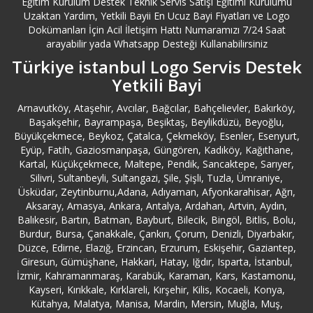
Eğitim Kurulum Destek Teknik Servis Satışı Eğitimi Kurulumu
Uzaktan Yardım, Yetkili Bayii En Ucuz Bayi Fiyatları ve Logo
Dokümanları İçin Acil İletişim Hattı Numaramızı 7/24 Saat
arayabilir yada Whatsapp Desteği Kullanabilirsiniz
Türkiye istanbul Logo Servis Destek
Yetkili Bayi
Arnavutköy, Ataşehir, Avcılar, Bağcılar, Bahçelievler, Bakırköy,
Başakşehir, Bayrampaşa, Beşiktaş, Beylikdüzü, Beyoğlu,
Büyükçekmece, Beykoz, Çatalca, Çekmeköy, Esenler, Esenyurt,
Eyüp, Fatih, Gaziosmanpaşa, Güngören, Kadıköy, Kağıthane,
Kartal, Küçükçekmece, Maltepe, Pendik, Sancaktepe, Sarıyer,
Silivri, Sultanbeyli, Sultangazi, Şile, Şişli, Tuzla, Ümraniye,
Üsküdar, Zeytinburnu,Adana, Adıyaman, Afyonkarahisar, Ağrı,
Aksaray, Amasya, Ankara, Antalya, Ardahan, Artvin, Aydın,
Balıkesir, Bartın, Batman, Bayburt, Bilecik, Bingöl, Bitlis, Bolu,
Burdur, Bursa, Çanakkale, Çankırı, Çorum, Denizli, Diyarbakır,
Düzce, Edirne, Elazığ, Erzincan, Erzurum, Eskişehir, Gaziantep,
Giresun, Gümüşhane, Hakkari, Hatay, Iğdır, Isparta, İstanbul,
İzmir, Kahramanmaraş, Karabük, Karaman, Kars, Kastamonu,
Kayseri, Kırıkkale, Kırklareli, Kırşehir, Kilis, Kocaeli, Konya,
Kütahya, Malatya, Manisa, Mardin, Mersin, Muğla, Muş,