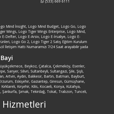
(533) 669 6111
Artvin Logo Servisi
Ataköy Logo Servisi
ogo Mind İnsight, Logo Mind Budget, Logo Go, Logo
Tiger Wings, Logo Tiger Wings Enterprise, Logo Mind,
Ataşehir Logo Servisi
-Defter, Logo E-Arsiv, Logo E-İrsaliye, Logo E-
eri, Logo Go 2, Logo Tiger 2 Satış Eğitim Kurulum
cil İletişim Hattı Numaramızı 7/24 Saat arayabilir yada
Aydın Logo Servisi
 Bayi
Azerbaycan Logo Servisi
, Büyükçekmece, Beykoz, Çatalca, Çekmeköy, Esenler,
ıyer, Silivri, Sultanbeyli, Sultangazi, Şile, Şişli,
Bağcılar Logo Servisi
 Artvin, Aydın, Balıkesir, Bartın, Batman, Bayburt,
n, Erzurum, Eskişehir, Gaziantep, Giresun, Gümüşhane,
rklareli, Kırşehir, Kilis, Kocaeli, Konya, Kütahya,
Bağdat Caddesi Logo Servisi
Şanlıurfa, Şırnak, Tekirdağ, Tokat, Trabzon, Tunceli,
 Hizmetleri
Bahçelievler Logo Servisi