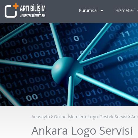
Kurumsal
Hizmetler
Anasayfa
Online İşlemler
Logo Destek Servisi
Ank
Ankara Logo Servisi