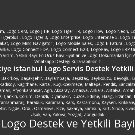
orm, Logo CRM, Logo J-HR, Logo Tiger HR, Logo Flow, Logo Neon, L
Tigerplus , Logo Tiger 3, Logo Enterprise, Logo Enterprise 3, Logo 
at, Logo Mind Navigator , Logo Mobile Sales, Logo E-Fatura , Logo E
anka, Logo Connect FDA, Logo Connect B2B, LogoPay, Logo ERP Ürünl
ardım, Yetkili Bayii En Ucuz Bayi Fiyatları ve Logo Dokümanları İçin A
Whatsapp Desteği Kullanabilirsiniz
iye istanbul Logo Servis Destek Yetkili
ler, Bakırköy, Başakşehir, Bayrampaşa, Beşiktaş, Beylikdüzü, Beyoğlu
ıköy, Kağıthane, Kartal, Küçükçekmece, Maltepe, Pendik, Sancaktepe, Sar
man, Afyonkarahisar, Ağrı, Aksaray, Amasya, Ankara, Antalya, Ardahan,
ale, Çankırı, Çorum, Denizli, Diyarbakır, Düzce, Edirne, Elazığ, Erzinca
ahramanmaraş, Karabük, Karaman, Kars, Kastamonu, Kayseri, Kırıkkale, Kı
r, Niğde, Ordu, Osmaniye, Rize, Sakarya, Samsun, Siirt, Sinop, Sivas, 
Uşak, Van, Yalova, Yozgat, Zonguldak
 Logo Destek ve Yetkili Bayi