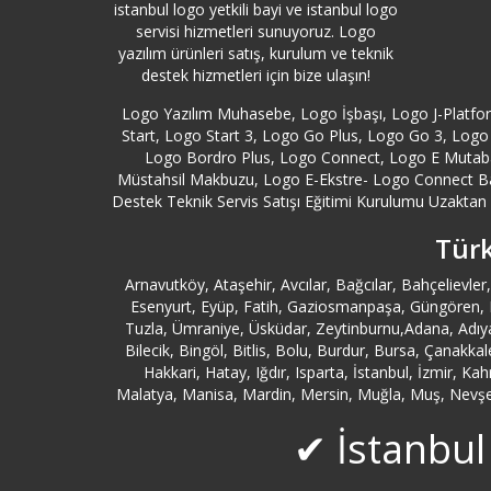
istanbul logo yetkili bayi ve istanbul logo
servisi hizmetleri sunuyoruz. Logo
yazılım ürünleri satış, kurulum ve teknik
destek hizmetleri için bize ulaşın!
Logo Yazılım Muhasebe, Logo İşbaşı, Logo J-Platf
Start, Logo Start 3, Logo Go Plus, Logo Go 3, Logo 
Logo Bordro Plus, Logo Connect, Logo E Mutabak
Müstahsil Makbuzu, Logo E-Ekstre- Logo Connect B
Destek Teknik Servis Satışı Eğitimi Kurulumu Uzaktan Y
Türk
Arnavutköy, Ataşehir, Avcılar, Bağcılar, Bahçeliev
Esenyurt, Eyüp, Fatih, Gaziosmanpaşa, Güngören, Kad
Tuzla, Ümraniye, Üsküdar, Zeytinburnu,Adana, Adıya
Bilecik, Bingöl, Bitlis, Bolu, Burdur, Bursa, Çanakk
Hakkari, Hatay, Iğdır, Isparta, İstanbul, İzmir, K
Malatya, Manisa, Mardin, Mersin, Muğla, Muş, Nevşehi
✔ İstanbul