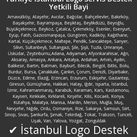
Yetkili Bayi
Bursa Logo Destek
Arnavutköy, Ataşehir, Avcılar, Bağcılar, Bahçelievler, Bakırköy,
Başakşehir, Bayrampaşa, Beşiktaş, Beylikdüzü, Beyoğlu,
Büyükçekmece Logo Destek
Büyükçekmece, Beykoz, Çatalca, Çekmeköy, Esenler, Esenyurt,
Eyüp, Fatih, Gaziosmanpaşa, Güngören, Kadıköy, Kağıthane,
Kartal, Küçükçekmece, Maltepe, Pendik, Sancaktepe, Sarıyer,
Çanakkale Logo Destek
Silivri, Sultanbeyli, Sultangazi, Şile, Şişli, Tuzla, Ümraniye,
Üsküdar, Zeytinburnu,Adana, Adıyaman, Afyonkarahisar, Ağrı,
Çankırı Logo Destek
Aksaray, Amasya, Ankara, Antalya, Ardahan, Artvin, Aydın,
Balıkesir, Bartın, Batman, Bayburt, Bilecik, Bingöl, Bitlis, Bolu,
Burdur, Bursa, Çanakkale, Çankırı, Çorum, Denizli, Diyarbakır,
Çatalca Logo Destek
Düzce, Edirne, Elazığ, Erzincan, Erzurum, Eskişehir, Gaziantep,
Giresun, Gümüşhane, Hakkari, Hatay, Iğdır, Isparta, İstanbul,
İzmir, Kahramanmaraş, Karabük, Karaman, Kars, Kastamonu,
Çekmeköy Logo Destek
Kayseri, Kırıkkale, Kırklareli, Kırşehir, Kilis, Kocaeli, Konya,
Kütahya, Malatya, Manisa, Mardin, Mersin, Muğla, Muş,
Çorum Logo Destek
Nevşehir, Niğde, Ordu, Osmaniye, Rize, Sakarya, Samsun, Siirt,
Sinop, Sivas, Şanlıurfa, Şırnak, Tekirdağ, Tokat, Trabzon, Tunceli,
Uşak, Van, Yalova, Yozgat, Zonguldak
Denizli Logo Destek
✔ İstanbul Logo Destek
Diyarbakır Logo Destek