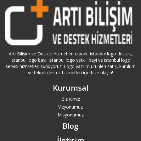
Bağcılar Logo Destek
Bahçelievler Logo Destek
Bakırköy Logo Destek
Artı Bilişim ve Destek Hizmetleri olarak, istanbul logo destek,
Balıkesir Logo Destek
istanbul logo bayi, istanbul logo yetkili bayi ve istanbul logo
servisi hizmetleri sunuyoruz. Logo yazılım ürünleri satış, kurulum
Bartın Logo Destek
ve teknik destek hizmetleri için bize ulaşın!
Kurumsal
Başakşehir Logo Destek
Biz Kimiz
Batman Logo Destek
Vizyonumuz
Misyonumuz
Bayburt Logo Destek
Blog
Bayrampaşa Logo Destek
İletişim