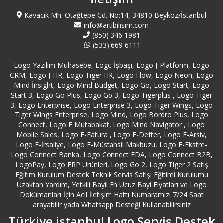
Beşiktaş Logo Destek
Kavacık Mh. Otağtepe Cd. No:14, 34810 Beykoz/İstanbul
info@artibilisim.com
(850) 346 1981
Beykoz Logo Destek
(533) 669 6111
Logo Yazılım Muhasebe, Logo İşbaşı, Logo J-Platform, Logo
Beylikdüzü Logo Destek
CRM, Logo J-HR, Logo Tiger HR, Logo Flow, Logo Neon, Logo
Mind İnsight, Logo Mind Budget, Logo Go, Logo Start, Logo
Beyoğlu Logo Destek
Start 3, Logo Go Plus, Logo Go 3, Logo Tigerplus , Logo Tiger
3, Logo Enterprise, Logo Enterprise 3, Logo Tiger Wings, Logo
Tiger Wings Enterprise, Logo Mind, Logo Bordro Plus, Logo
Bilecik Logo Destek
Connect, Logo E Mutabakat, Logo Mind Navigator , Logo
Mobile Sales, Logo E-Fatura , Logo E-Defter, Logo E-Arsiv,
Bingöl Logo Destek
Logo E-İrsaliye, Logo E-Müstahsil Makbuzu, Logo E-Ekstre-
Logo Connect Banka, Logo Connect FDA, Logo Connect B2B,
LogoPay, Logo ERP Ürünleri, Logo Go 2, Logo Tiger 2 Satış
Bitlis Logo Destek
Eğitim Kurulum Destek Teknik Servis Satışı Eğitimi Kurulumu
Uzaktan Yardım, Yetkili Bayii En Ucuz Bayi Fiyatları ve Logo
Bolu Logo Destek
Dokümanları İçin Acil İletişim Hattı Numaramızı 7/24 Saat
arayabilir yada Whatsapp Desteği Kullanabilirsiniz
Türkiye istanbul Logo Servis Destek
Burdur Logo Destek