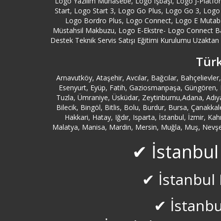
Logo Yazılım Muhasebe, Logo İşbaşı, Logo J-Platf
Start, Logo Start 3, Logo Go Plus, Logo Go 3, Logo 
Logo Bordro Plus, Logo Connect, Logo E Mutabak
Müstahsil Makbuzu, Logo E-Ekstre- Logo Connect B
Destek Teknik Servis Satışı Eğitimi Kurulumu Uzaktan Y
Türk
Arnavutköy, Ataşehir, Avcılar, Bağcılar, Bahçeliev
Esenyurt, Eyüp, Fatih, Gaziosmanpaşa, Güngören, Kad
Tuzla, Ümraniye, Üsküdar, Zeytinburnu,Adana, Adıya
Bilecik, Bingöl, Bitlis, Bolu, Burdur, Bursa, Çanakk
Hakkari, Hatay, Iğdır, Isparta, İstanbul, İzmir, K
Malatya, Manisa, Mardin, Mersin, Muğla, Muş, Nevşehi
✔ İstanbul
✔ İstanbul 
✔ İstanbu