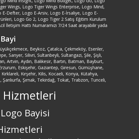
ogo Mind İnsight, Logo Mind Budget, Logo Go, Logo
Tiger Wings, Logo Tiger Wings Enterprise, Logo Mind,
Artvin Logo Servisi
-Defter, Logo E-Arsiv, Logo E-İrsaliye, Logo E-
eri, Logo Go 2, Logo Tiger 2 Satış Eğitim Kurulum
cil İletişim Hattı Numaramızı 7/24 Saat arayabilir yada
Ataköy Logo Servisi
 Bayi
Ataşehir Logo Servisi
, Büyükçekmece, Beykoz, Çatalca, Çekmeköy, Esenler,
ıyer, Silivri, Sultanbeyli, Sultangazi, Şile, Şişli,
Aydın Logo Servisi
 Artvin, Aydın, Balıkesir, Bartın, Batman, Bayburt,
n, Erzurum, Eskişehir, Gaziantep, Giresun, Gümüşhane,
rklareli, Kırşehir, Kilis, Kocaeli, Konya, Kütahya,
Azerbaycan Logo Servisi
Şanlıurfa, Şırnak, Tekirdağ, Tokat, Trabzon, Tunceli,
 Hizmetleri
Bağcılar Logo Servisi
Bağdat Caddesi Logo Servisi
 Logo Bayisi
Bahçelievler Logo Servisi
Hizmetleri