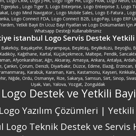
orm, Logo CRM, Logo J-HR, Logo Tiger HR, Logo Flow, Logo Neon, L
Tigerplus , Logo Tiger 3, Logo Enterprise, Logo Enterprise 3, Logo 
at, Logo Mind Navigator , Logo Mobile Sales, Logo E-Fatura , Logo E
anka, Logo Connect FDA, Logo Connect B2B, LogoPay, Logo ERP Ürünl
ardım, Yetkili Bayii En Ucuz Bayi Fiyatları ve Logo Dokümanları İçin A
Whatsapp Desteği Kullanabilirsiniz
iye istanbul Logo Servis Destek Yetkili
ler, Bakırköy, Başakşehir, Bayrampaşa, Beşiktaş, Beylikdüzü, Beyoğlu
ıköy, Kağıthane, Kartal, Küçükçekmece, Maltepe, Pendik, Sancaktepe, Sar
man, Afyonkarahisar, Ağrı, Aksaray, Amasya, Ankara, Antalya, Ardahan,
ale, Çankırı, Çorum, Denizli, Diyarbakır, Düzce, Edirne, Elazığ, Erzinca
ahramanmaraş, Karabük, Karaman, Kars, Kastamonu, Kayseri, Kırıkkale, Kı
r, Niğde, Ordu, Osmaniye, Rize, Sakarya, Samsun, Siirt, Sinop, Sivas, 
Uşak, Van, Yalova, Yozgat, Zonguldak
 Logo Destek ve Yetkili Bayi
Logo Yazılım Çözümleri | Yetkili
l Logo Teknik Destek ve Servis 