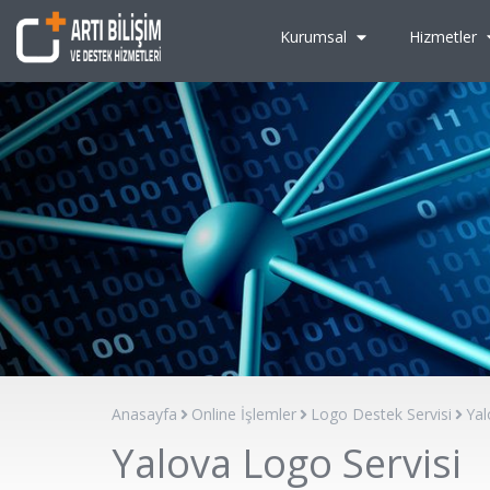
Kurumsal
Hizmetler
Anasayfa
Online İşlemler
Logo Destek Servisi
Yal
Yalova Logo Servisi