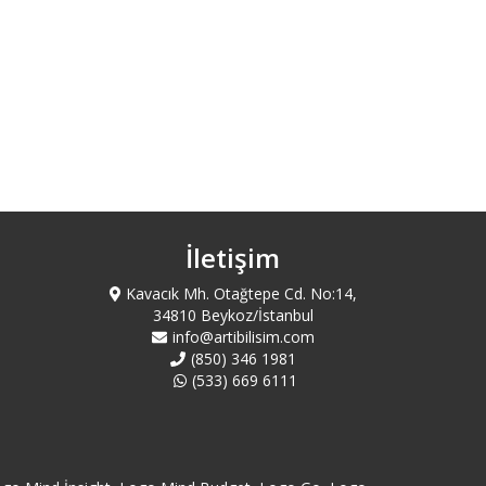
Ankara Mamak Logo Servisi
Ankara Sincan Logo Servisi
Antalya Akseki Logo Servisi
Antalya Kemer Logo Servisi
İletişim
Antalya Kepez Logo Servisi
Kavacık Mh. Otağtepe Cd. No:14,
Antalya Konyaaltı Logo Servisi
34810 Beykoz/İstanbul
info@artibilisim.com
(850) 346 1981
Antalya Logo Servisi
(533) 669 6111
Antalya Manavgat Logo Servisi
Ardahan Logo Servisi