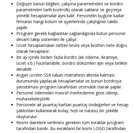
Değişen kanun bilgileri, çalışma parametreleri ve bordro
parametreleri tarih kontrollü olarak saklanır ve geçmişe
yönelik hesaplamalar aynı kalır. Personelin bugüne kadar
firmanın hangi bölüm ve işyerlerinde çalıştığının takibi
yapılır.
Program gerekli bağlantılar sağlandığında bütün personel
devam takip sistemleri ile çalışır.
Ücret hesaplamaları netten brüte veya brütten nete doğru
olarak hesaplanır.
Bir ay içinde birden fazla bordro (ek ödeme, ikramiye,
ücret v.b.) hazırlanabilir, bordro dökümleri ayrı veya birlikte
alınabilir.
Asgari ücretin SSK taban matrahının altında kalması
durumunda yapılacak hesaplamalar ve bunun bordroya
yansıtılması program tarafindan otomatik olarak yapılır.
Personel ödemeleri masraf merkezlerine göre izlenip,
muhasebeleştirilir.
Personele ait puantaj kartları puantaj öndeğerleri ve hesap
şablonları kullanılarak kolay, hızlı ve hatasız bir şekilde
oluşturulur.
Resmi dairelere verilmesi gereken tüm evraklar program
tarafından basılır. Bu evrakların bir kısmı LOGO tarafından