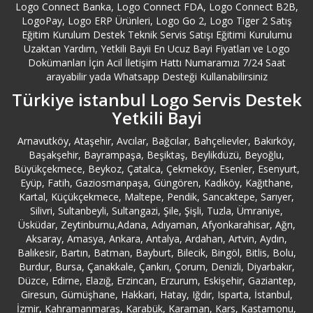
Logo Connect Banka, Logo Connect FDA, Logo Connect B2B,
LogoPay, Logo ERP Ürünleri, Logo Go 2, Logo Tiger 2 Satış
Eğitim Kurulum Destek Teknik Servis Satışı Eğitimi Kurulumu
Uzaktan Yardım, Yetkili Bayii En Ucuz Bayi Fiyatları ve Logo
Dokümanları İçin Acil İletişim Hattı Numaramızı 7/24 Saat
arayabilir yada Whatsapp Desteği Kullanabilirsiniz
Türkiye istanbul Logo Servis Destek
Yetkili Bayi
Arnavutköy, Ataşehir, Avcılar, Bağcılar, Bahçelievler, Bakırköy,
Başakşehir, Bayrampaşa, Beşiktaş, Beylikdüzü, Beyoğlu,
Büyükçekmece, Beykoz, Çatalca, Çekmeköy, Esenler, Esenyurt,
Eyüp, Fatih, Gaziosmanpaşa, Güngören, Kadıköy, Kağıthane,
Kartal, Küçükçekmece, Maltepe, Pendik, Sancaktepe, Sarıyer,
Silivri, Sultanbeyli, Sultangazi, Şile, Şişli, Tuzla, Ümraniye,
Üsküdar, Zeytinburnu,Adana, Adıyaman, Afyonkarahisar, Ağrı,
Aksaray, Amasya, Ankara, Antalya, Ardahan, Artvin, Aydın,
Balıkesir, Bartın, Batman, Bayburt, Bilecik, Bingöl, Bitlis, Bolu,
Burdur, Bursa, Çanakkale, Çankırı, Çorum, Denizli, Diyarbakır,
Düzce, Edirne, Elazığ, Erzincan, Erzurum, Eskişehir, Gaziantep,
Giresun, Gümüşhane, Hakkari, Hatay, Iğdır, Isparta, İstanbul,
İzmir, Kahramanmaraş, Karabük, Karaman, Kars, Kastamonu,