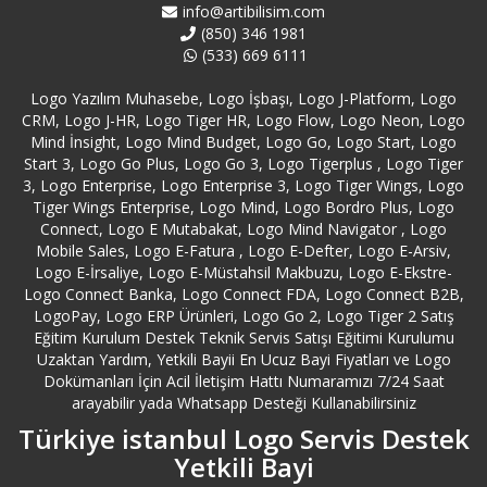
info@artibilisim.com
(850) 346 1981
Azerbaycan Logo Servisi
(533) 669 6111
Bağcılar Logo Servisi
Logo Yazılım Muhasebe, Logo İşbaşı, Logo J-Platform, Logo
CRM, Logo J-HR, Logo Tiger HR, Logo Flow, Logo Neon, Logo
Mind İnsight, Logo Mind Budget, Logo Go, Logo Start, Logo
Bağdat Caddesi Logo Servisi
Start 3, Logo Go Plus, Logo Go 3, Logo Tigerplus , Logo Tiger
3, Logo Enterprise, Logo Enterprise 3, Logo Tiger Wings, Logo
Bahçelievler Logo Servisi
Tiger Wings Enterprise, Logo Mind, Logo Bordro Plus, Logo
Connect, Logo E Mutabakat, Logo Mind Navigator , Logo
Mobile Sales, Logo E-Fatura , Logo E-Defter, Logo E-Arsiv,
Bakırköy Logo Servisi
Logo E-İrsaliye, Logo E-Müstahsil Makbuzu, Logo E-Ekstre-
Logo Connect Banka, Logo Connect FDA, Logo Connect B2B,
Balıkesir Bandırma Logo Servisi
LogoPay, Logo ERP Ürünleri, Logo Go 2, Logo Tiger 2 Satış
Eğitim Kurulum Destek Teknik Servis Satışı Eğitimi Kurulumu
Uzaktan Yardım, Yetkili Bayii En Ucuz Bayi Fiyatları ve Logo
Balıkesir Edremit Logo Servisi
Dokümanları İçin Acil İletişim Hattı Numaramızı 7/24 Saat
arayabilir yada Whatsapp Desteği Kullanabilirsiniz
Balıkesir Erdek Logo Servisi
Türkiye istanbul Logo Servis Destek
Yetkili Bayi
Balıkesir Logo Servisi