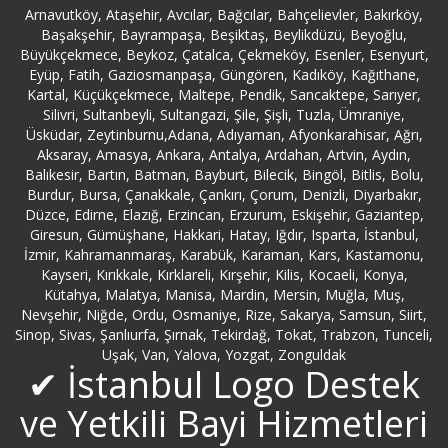
Arnavutköy, Ataşehir, Avcılar, Bağcılar, Bahçelievler, Bakırköy,
Başakşehir, Bayrampaşa, Beşiktaş, Beylikdüzü, Beyoğlu,
Bartın Logo Servisi
Büyükçekmece, Beykoz, Çatalca, Çekmeköy, Esenler, Esenyurt,
Eyüp, Fatih, Gaziosmanpaşa, Güngören, Kadıköy, Kağıthane,
Kartal, Küçükçekmece, Maltepe, Pendik, Sancaktepe, Sarıyer,
Batman Logo Servisi
Silivri, Sultanbeyli, Sultangazi, Şile, Şişli, Tuzla, Ümraniye,
Üsküdar, Zeytinburnu,Adana, Adıyaman, Afyonkarahisar, Ağrı,
Bayburt Logo Servisi
Aksaray, Amasya, Ankara, Antalya, Ardahan, Artvin, Aydın,
Balıkesir, Bartın, Batman, Bayburt, Bilecik, Bingöl, Bitlis, Bolu,
Burdur, Bursa, Çanakkale, Çankırı, Çorum, Denizli, Diyarbakır,
Bayrampaşa Logo Servisi
Düzce, Edirne, Elazığ, Erzincan, Erzurum, Eskişehir, Gaziantep,
Giresun, Gümüşhane, Hakkari, Hatay, Iğdır, Isparta, İstanbul,
Bebek Logo Servisi
İzmir, Kahramanmaraş, Karabük, Karaman, Kars, Kastamonu,
Kayseri, Kırıkkale, Kırklareli, Kırşehir, Kilis, Kocaeli, Konya,
Kütahya, Malatya, Manisa, Mardin, Mersin, Muğla, Muş,
Beşiktaş Logo Servisi
Nevşehir, Niğde, Ordu, Osmaniye, Rize, Sakarya, Samsun, Siirt,
Sinop, Sivas, Şanlıurfa, Şırnak, Tekirdağ, Tokat, Trabzon, Tunceli,
Beykoz Logo Servisi
Uşak, Van, Yalova, Yozgat, Zonguldak
✔ İstanbul Logo Destek
Beylerbeyi Logo Servisi
ve Yetkili Bayi Hizmetleri