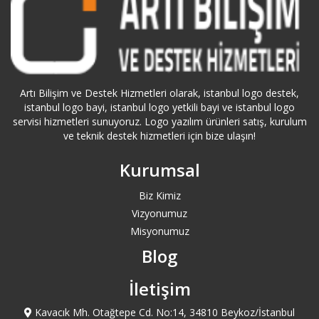
Antalya Kepez Logo Servisi
Antalya Konyaaltı Logo Servisi
Antalya Logo Servisi
Artı Bilişim ve Destek Hizmetleri olarak, istanbul logo destek,
istanbul logo bayi, istanbul logo yetkili bayi ve istanbul logo
servisi hizmetleri sunuyoruz. Logo yazılım ürünleri satış, kurulum
Antalya Manavgat Logo Servisi
ve teknik destek hizmetleri için bize ulaşın!
Ardahan Logo Servisi
Kurumsal
Biz Kimiz
Artvin Logo Servisi
Vizyonumuz
Misyonumuz
Ataköy Logo Servisi
Blog
Ataşehir Logo Servisi
İletişim
Aydın Logo Servisi
Kavacık Mh. Otağtepe Cd. No:14, 34810 Beykoz/İstanbul