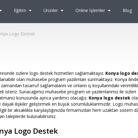
Eğitim
Ürünler
Online İşlemler
Blog
nya Logo Destek
evresinde sizlere logo destek hizmetleri sağlamaktayız.
Konya logo de
ygulanabilir olan muhasebe program yazılımları sunmaktayız. Konya ilinde
amandan tasarruf sağlamalarını ve onların iş koşullarındaki verimlilikl
 isteriz. Sunacağımız muhasebe program ve yazılımlarımız ile sizleri
 atmanız konusunda ayrıca yardımcı olacağız.
Konya logo destek
ola
 dayalı ilişkiler geliştirmek en büyük sorumluluklarımızdır. Logo muha
le ilgili bir aksaklıkla karşılaştığınızda firmamızdan hem uzaktan sistem d
 taleplerde bulunabilirsiniz.
nya Logo Destek