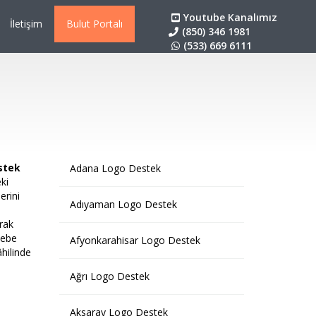
Youtube Kanalımız
İletişim
Bulut Portalı
(850) 346 1981
(533) 669 6111
stek
Adana Logo Destek
ki
erini
Adıyaman Logo Destek
rak
sebe
Afyonkarahisar Logo Destek
âhilinde
Ağrı Logo Destek
Aksaray Logo Destek