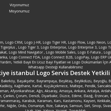
Vizyonumuz
Misyonumuz
orm, Logo CRM, Logo J-HR, Logo Tiger HR, Logo Flow, Logo Neon, L
Tigerplus , Logo Tiger 3, Logo Enterprise, Logo Enterprise 3, Logo 
at, Logo Mind Navigator , Logo Mobile Sales, Logo E-Fatura , Logo E
anka, Logo Connect FDA, Logo Connect B2B, LogoPay, Logo ERP Ürünl
ardım, Yetkili Bayii En Ucuz Bayi Fiyatları ve Logo Dokümanları İçin A
Whatsapp Desteği Kullanabilirsiniz
iye istanbul Logo Servis Destek Yetkili
ler, Bakırköy, Başakşehir, Bayrampaşa, Beşiktaş, Beylikdüzü, Beyoğlu
ıköy, Kağıthane, Kartal, Küçükçekmece, Maltepe, Pendik, Sancaktepe, Sar
man, Afyonkarahisar, Ağrı, Aksaray, Amasya, Ankara, Antalya, Ardahan,
ale, Çankırı, Çorum, Denizli, Diyarbakır, Düzce, Edirne, Elazığ, Erzinca
ahramanmaraş, Karabük, Karaman, Kars, Kastamonu, Kayseri, Kırıkkale, Kı
r, Niğde, Ordu, Osmaniye, Rize, Sakarya, Samsun, Siirt, Sinop, Sivas, 
Uşak, Van, Yalova, Yozgat, Zonguldak