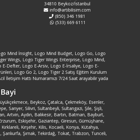
Aydın Logo Destek
34810 Beykoz/İstanbul
info@artibilisim.com
(850) 346 1981
Bağcılar Logo Destek
(533) 669 6111
Bahçelievler Logo Destek
Bakırköy Logo Destek
ogo Mind İnsight, Logo Mind Budget, Logo Go, Logo
Tiger Wings, Logo Tiger Wings Enterprise, Logo Mind,
Balıkesir Logo Destek
-Defter, Logo E-Arsiv, Logo E-İrsaliye, Logo E-
eri, Logo Go 2, Logo Tiger 2 Satış Eğitim Kurulum
cil İletişim Hattı Numaramızı 7/24 Saat arayabilir yada
Bartın Logo Destek
 Bayi
Başakşehir Logo Destek
, Büyükçekmece, Beykoz, Çatalca, Çekmeköy, Esenler,
ıyer, Silivri, Sultanbeyli, Sultangazi, Şile, Şişli,
Batman Logo Destek
 Artvin, Aydın, Balıkesir, Bartın, Batman, Bayburt,
n, Erzurum, Eskişehir, Gaziantep, Giresun, Gümüşhane,
rklareli, Kırşehir, Kilis, Kocaeli, Konya, Kütahya,
Bayburt Logo Destek
Şanlıurfa, Şırnak, Tekirdağ, Tokat, Trabzon, Tunceli,