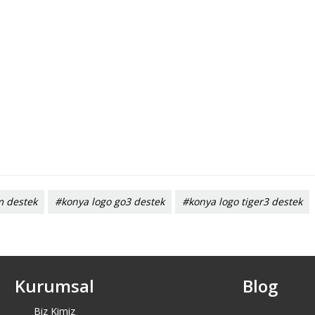
m destek
#konya logo go3 destek
#konya logo tiger3 destek
Kurumsal
Blog
Biz Kimiz