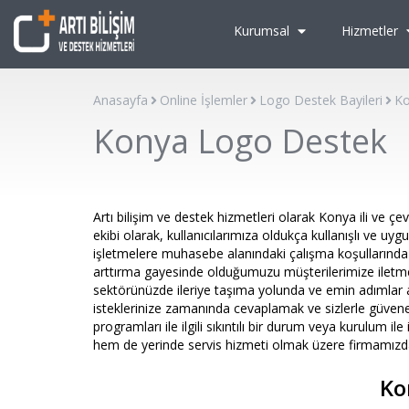
Kurumsal
Hizmetler
Anasayfa
Online İşlemler
Logo Destek Bayileri
Ko
Konya Logo Destek
Artı bilişim ve destek hizmetleri olarak Konya ili ve ç
ekibi olarak, kullanıcılarımıza oldukça kullanışlı ve u
işletmelere muhasebe alanındaki çalışma koşullarında z
arttırma gayesinde olduğumuzu müşterilerimize iletmek
sektörünüzde ileriye taşıma yolunda ve emin adımlar
isteklerinize zamanında cevaplamak ve sizlerle güvene
programları ile ilgili sıkıntılı bir durum veya kurulum i
hem de yerinde servis hizmeti olmak üzere firmamızdan
Ko