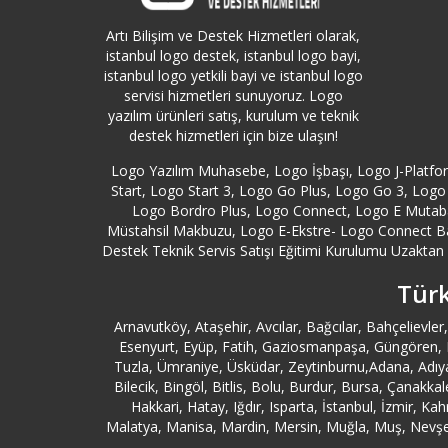
Artı Bilişim ve Destek Hizmetleri olarak,
istanbul logo destek, istanbul logo bayi,
istanbul logo yetkili bayi ve istanbul logo
servisi hizmetleri sunuyoruz. Logo
yazılım ürünleri satış, kurulum ve teknik
destek hizmetleri için bize ulaşın!
Logo Yazılım Muhasebe, Logo İşbaşı, Logo J-Platf
Start, Logo Start 3, Logo Go Plus, Logo Go 3, Logo 
Logo Bordro Plus, Logo Connect, Logo E Mutabak
Müstahsil Makbuzu, Logo E-Ekstre- Logo Connect B
Destek Teknik Servis Satışı Eğitimi Kurulumu Uzaktan Y
Türk
Arnavutköy, Ataşehir, Avcılar, Bağcılar, Bahçeliev
Esenyurt, Eyüp, Fatih, Gaziosmanpaşa, Güngören, Kad
Tuzla, Ümraniye, Üsküdar, Zeytinburnu,Adana, Adıya
Bilecik, Bingöl, Bitlis, Bolu, Burdur, Bursa, Çanakk
Hakkari, Hatay, Iğdır, Isparta, İstanbul, İzmir, K
Malatya, Manisa, Mardin, Mersin, Muğla, Muş, Nevşehi