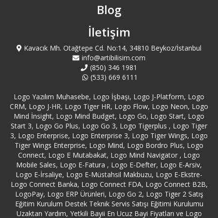
Ataşehir Logo Servisi
Blog
Aydın Logo Servisi
İletişim
Kavacık Mh. Otağtepe Cd. No:14, 34810 Beykoz/İstanbul
Azerbaycan Logo Servisi
info@artibilisim.com
(850) 346 1981
(533) 669 6111
Bağcılar Logo Servisi
Logo Yazılım Muhasebe, Logo İşbaşı, Logo J-Platform, Logo
Bağdat Caddesi Logo Servisi
CRM, Logo J-HR, Logo Tiger HR, Logo Flow, Logo Neon, Logo
Mind İnsight, Logo Mind Budget, Logo Go, Logo Start, Logo
Start 3, Logo Go Plus, Logo Go 3, Logo Tigerplus , Logo Tiger
Bahçelievler Logo Servisi
3, Logo Enterprise, Logo Enterprise 3, Logo Tiger Wings, Logo
Tiger Wings Enterprise, Logo Mind, Logo Bordro Plus, Logo
Bakırköy Logo Servisi
Connect, Logo E Mutabakat, Logo Mind Navigator , Logo
Mobile Sales, Logo E-Fatura , Logo E-Defter, Logo E-Arsiv,
Logo E-İrsaliye, Logo E-Müstahsil Makbuzu, Logo E-Ekstre-
Balıkesir Bandırma Logo Servisi
Logo Connect Banka, Logo Connect FDA, Logo Connect B2B,
LogoPay, Logo ERP Ürünleri, Logo Go 2, Logo Tiger 2 Satış
Balıkesir Edremit Logo Servisi
Eğitim Kurulum Destek Teknik Servis Satışı Eğitimi Kurulumu
Uzaktan Yardım, Yetkili Bayii En Ucuz Bayi Fiyatları ve Logo