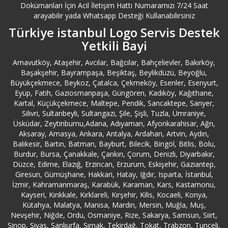
Dokümanları İçin Acil İletişim Hattı Numaramızı 7/24 Saat
Balıkesir Erdek Logo Servisi
arayabilir yada Whatsapp Desteği Kullanabilirsiniz
Türkiye istanbul Logo Servis Destek
Balıkesir Logo Servisi
Yetkili Bayi
Bartın Logo Servisi
Arnavutköy, Ataşehir, Avcılar, Bağcılar, Bahçelievler, Bakırköy,
Başakşehir, Bayrampaşa, Beşiktaş, Beylikdüzü, Beyoğlu,
Büyükçekmece, Beykoz, Çatalca, Çekmeköy, Esenler, Esenyurt,
Batman Logo Servisi
Eyüp, Fatih, Gaziosmanpaşa, Güngören, Kadıköy, Kağıthane,
Kartal, Küçükçekmece, Maltepe, Pendik, Sancaktepe, Sarıyer,
Bayburt Logo Servisi
Silivri, Sultanbeyli, Sultangazi, Şile, Şişli, Tuzla, Ümraniye,
Üsküdar, Zeytinburnu,Adana, Adıyaman, Afyonkarahisar, Ağrı,
Aksaray, Amasya, Ankara, Antalya, Ardahan, Artvin, Aydın,
Bayrampaşa Logo Servisi
Balıkesir, Bartın, Batman, Bayburt, Bilecik, Bingöl, Bitlis, Bolu,
Burdur, Bursa, Çanakkale, Çankırı, Çorum, Denizli, Diyarbakır,
Düzce, Edirne, Elazığ, Erzincan, Erzurum, Eskişehir, Gaziantep,
Bebek Logo Servisi
Giresun, Gümüşhane, Hakkari, Hatay, Iğdır, Isparta, İstanbul,
İzmir, Kahramanmaraş, Karabük, Karaman, Kars, Kastamonu,
Beşiktaş Logo Servisi
Kayseri, Kırıkkale, Kırklareli, Kırşehir, Kilis, Kocaeli, Konya,
Kütahya, Malatya, Manisa, Mardin, Mersin, Muğla, Muş,
Nevşehir, Niğde, Ordu, Osmaniye, Rize, Sakarya, Samsun, Siirt,
Beykoz Logo Servisi
Sinop, Sivas, Şanlıurfa, Şırnak, Tekirdağ, Tokat, Trabzon, Tunceli,