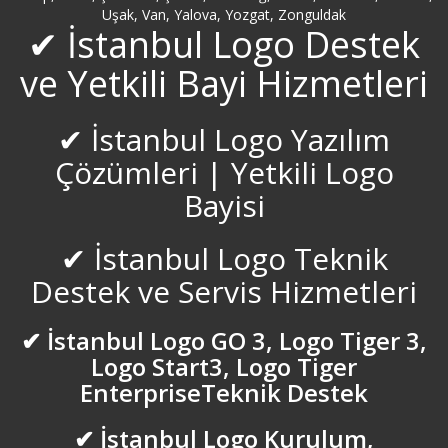
Uşak, Van, Yalova, Yozgat, Zonguldak
Beylerbeyi Logo Servisi
✔ İstanbul Logo Destek
ve Yetkili Bayi Hizmetleri
Bilecik Logo Servisi
✔ İstanbul Logo Yazılım
Bingöl Logo Servisi
Çözümleri | Yetkili Logo
Bitlis Logo Servisi
Bayisi
Bolu Logo Servisi
✔ İstanbul Logo Teknik
Destek ve Servis Hizmetleri
Bostancı Logo Servisi
✔ İstanbul Logo GO 3, Logo Tiger 3,
Burdur Logo Servisi
Logo Start3, Logo Tiger
EnterpriseTeknik Destek
Bursa inegöl Logo Servisi
✔ İstanbul Logo Kurulum,
Bursa Logo Servisi