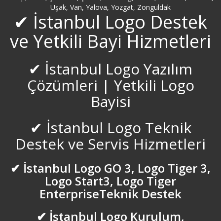
Uşak, Van, Yalova, Yozgat, Zonguldak
Beylerbeyi Logo Servisi
✔ İstanbul Logo Destek
ve Yetkili Bayi Hizmetleri
Bilecik Logo Servisi
✔ İstanbul Logo Yazılım
Bingöl Logo Servisi
Çözümleri | Yetkili Logo
Bitlis Logo Servisi
Bayisi
Bolu Logo Servisi
✔ İstanbul Logo Teknik
Destek ve Servis Hizmetleri
Bostancı Logo Servisi
✔ İstanbul Logo GO 3, Logo Tiger 3,
Burdur Logo Servisi
Logo Start3, Logo Tiger
EnterpriseTeknik Destek
Bursa inegöl Logo Servisi
✔ İstanbul Logo Kurulum,
Bursa Logo Servisi