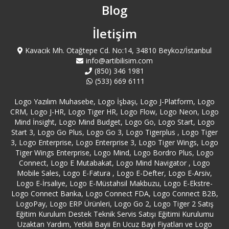
Ataşehir Logo Servisi
Blog
Aydın Logo Servisi
İletişim
Kavacık Mh. Otağtepe Cd. No:14, 34810 Beykoz/İstanbul
Azerbaycan Logo Servisi
info@artibilisim.com
(850) 346 1981
(533) 669 6111
Bağcılar Logo Servisi
Logo Yazılım Muhasebe, Logo İşbaşı, Logo J-Platform, Logo
Bağdat Caddesi Logo Servisi
CRM, Logo J-HR, Logo Tiger HR, Logo Flow, Logo Neon, Logo
Mind İnsight, Logo Mind Budget, Logo Go, Logo Start, Logo
Start 3, Logo Go Plus, Logo Go 3, Logo Tigerplus , Logo Tiger
Bahçelievler Logo Servisi
3, Logo Enterprise, Logo Enterprise 3, Logo Tiger Wings, Logo
Tiger Wings Enterprise, Logo Mind, Logo Bordro Plus, Logo
Bakırköy Logo Servisi
Connect, Logo E Mutabakat, Logo Mind Navigator , Logo
Mobile Sales, Logo E-Fatura , Logo E-Defter, Logo E-Arsiv,
Logo E-İrsaliye, Logo E-Müstahsil Makbuzu, Logo E-Ekstre-
Balıkesir Bandırma Logo Servisi
Logo Connect Banka, Logo Connect FDA, Logo Connect B2B,
LogoPay, Logo ERP Ürünleri, Logo Go 2, Logo Tiger 2 Satış
Balıkesir Edremit Logo Servisi
Eğitim Kurulum Destek Teknik Servis Satışı Eğitimi Kurulumu
Uzaktan Yardım, Yetkili Bayii En Ucuz Bayi Fiyatları ve Logo