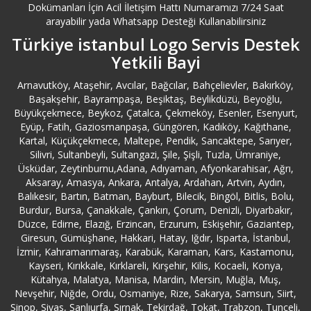
Dokümanları İçin Acil İletişim Hattı Numaramızı 7/24 Saat
Balıkesir Erdek Logo Servisi
arayabilir yada Whatsapp Desteği Kullanabilirsiniz
Türkiye istanbul Logo Servis Destek
Balıkesir Logo Servisi
Yetkili Bayi
Bartın Logo Servisi
Arnavutköy, Ataşehir, Avcılar, Bağcılar, Bahçelievler, Bakırköy,
Başakşehir, Bayrampaşa, Beşiktaş, Beylikdüzü, Beyoğlu,
Büyükçekmece, Beykoz, Çatalca, Çekmeköy, Esenler, Esenyurt,
Batman Logo Servisi
Eyüp, Fatih, Gaziosmanpaşa, Güngören, Kadıköy, Kağıthane,
Kartal, Küçükçekmece, Maltepe, Pendik, Sancaktepe, Sarıyer,
Bayburt Logo Servisi
Silivri, Sultanbeyli, Sultangazi, Şile, Şişli, Tuzla, Ümraniye,
Üsküdar, Zeytinburnu,Adana, Adıyaman, Afyonkarahisar, Ağrı,
Aksaray, Amasya, Ankara, Antalya, Ardahan, Artvin, Aydın,
Bayrampaşa Logo Servisi
Balıkesir, Bartın, Batman, Bayburt, Bilecik, Bingöl, Bitlis, Bolu,
Burdur, Bursa, Çanakkale, Çankırı, Çorum, Denizli, Diyarbakır,
Düzce, Edirne, Elazığ, Erzincan, Erzurum, Eskişehir, Gaziantep,
Bebek Logo Servisi
Giresun, Gümüşhane, Hakkari, Hatay, Iğdır, Isparta, İstanbul,
İzmir, Kahramanmaraş, Karabük, Karaman, Kars, Kastamonu,
Beşiktaş Logo Servisi
Kayseri, Kırıkkale, Kırklareli, Kırşehir, Kilis, Kocaeli, Konya,
Kütahya, Malatya, Manisa, Mardin, Mersin, Muğla, Muş,
Nevşehir, Niğde, Ordu, Osmaniye, Rize, Sakarya, Samsun, Siirt,
Beykoz Logo Servisi
Sinop, Sivas, Şanlıurfa, Şırnak, Tekirdağ, Tokat, Trabzon, Tunceli,