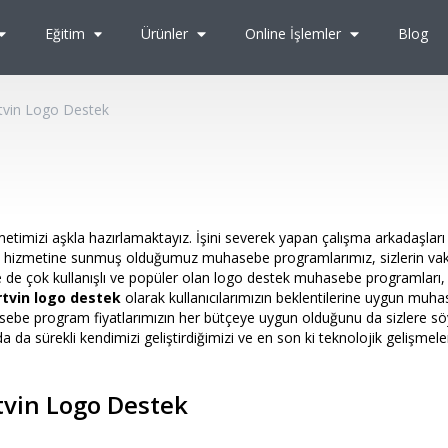
Eğitim
Ürünler
Online İşlemler
Blog
tvin Logo Destek
etimizi aşkla hazırlamaktayız. İşini severek yapan çalışma arkadaşları
lerin hizmetine sunmuş olduğumuz muhasebe programlarımız, sizlerin vak
e de çok kullanışlı ve popüler olan logo destek muhasebe programları
rtvin logo destek
olarak kullanıcılarımızın beklentilerine uygun muh
asebe program fiyatlarımızın her bütçeye uygun olduğunu da sizlere s
da sürekli kendimizi geliştirdiğimizi ve en son ki teknolojik gelişmele
tvin Logo Destek