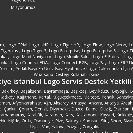
Misyonumuz
orm, Logo CRM, Logo J-HR, Logo Tiger HR, Logo Flow, Logo Neon, L
Tigerplus , Logo Tiger 3, Logo Enterprise, Logo Enterprise 3, Logo 
at, Logo Mind Navigator , Logo Mobile Sales, Logo E-Fatura , Logo E
anka, Logo Connect FDA, Logo Connect B2B, LogoPay, Logo ERP Ürünl
ardım, Yetkili Bayii En Ucuz Bayi Fiyatları ve Logo Dokümanları İçin A
Whatsapp Desteği Kullanabilirsiniz
iye istanbul Logo Servis Destek Yetkili
ler, Bakırköy, Başakşehir, Bayrampaşa, Beşiktaş, Beylikdüzü, Beyoğlu
ıköy, Kağıthane, Kartal, Küçükçekmece, Maltepe, Pendik, Sancaktepe, Sar
man, Afyonkarahisar, Ağrı, Aksaray, Amasya, Ankara, Antalya, Ardahan,
ale, Çankırı, Çorum, Denizli, Diyarbakır, Düzce, Edirne, Elazığ, Erzinca
ahramanmaraş, Karabük, Karaman, Kars, Kastamonu, Kayseri, Kırıkkale, Kı
r, Niğde, Ordu, Osmaniye, Rize, Sakarya, Samsun, Siirt, Sinop, Sivas, 
Uşak, Van, Yalova, Yozgat, Zonguldak