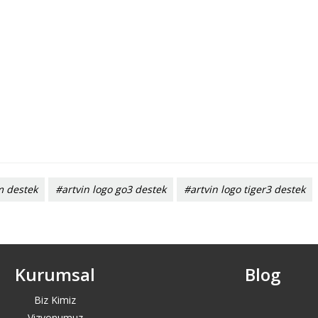
m destek
#artvin logo go3 destek
#artvin logo tiger3 destek
Kurumsal
Blog
Biz Kimiz
Vizyonumuz