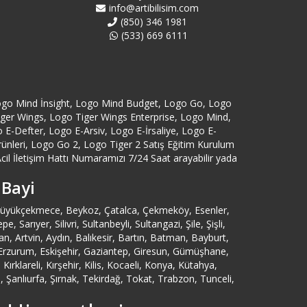
Aydın Logo Destek
info@artibilisim.com
(850) 346 1981
(533) 669 6111
Bağcılar Logo Destek
Bahçelievler Logo Destek
ogo Mind İnsight, Logo Mind Budget, Logo Go, Logo
Bakırköy Logo Destek
Tiger Wings, Logo Tiger Wings Enterprise, Logo Mind,
-Defter, Logo E-Arsiv, Logo E-İrsaliye, Logo E-
Balıkesir Logo Destek
eri, Logo Go 2, Logo Tiger 2 Satış Eğitim Kurulum
cil İletişim Hattı Numaramızı 7/24 Saat arayabilir yada
Bartın Logo Destek
 Bayi
, Büyükçekmece, Beykoz, Çatalca, Çekmeköy, Esenler,
Başakşehir Logo Destek
ıyer, Silivri, Sultanbeyli, Sultangazi, Şile, Şişli,
 Artvin, Aydın, Balıkesir, Bartın, Batman, Bayburt,
Batman Logo Destek
n, Erzurum, Eskişehir, Gaziantep, Giresun, Gümüşhane,
rklareli, Kırşehir, Kilis, Kocaeli, Konya, Kütahya,
Şanlıurfa, Şırnak, Tekirdağ, Tokat, Trabzon, Tunceli,
Bayburt Logo Destek