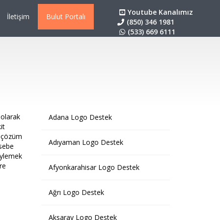
Youtube Kanalımız
İletişim
Bulut Portalı
(850) 346 1981
(533) 669 6111
 olarak
Adana Logo Destek
it
, çözüm
Adıyaman Logo Destek
asebe
öylemek
re
Afyonkarahisar Logo Destek
Ağrı Logo Destek
Aksaray Logo Destek