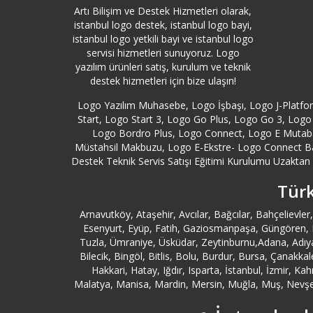
Artı Bilişim ve Destek Hizmetleri olarak,
istanbul logo destek, istanbul logo bayi,
istanbul logo yetkili bayi ve istanbul logo
servisi hizmetleri sunuyoruz. Logo
yazılım ürünleri satış, kurulum ve teknik
destek hizmetleri için bize ulaşın!
Logo Yazılım Muhasebe, Logo İşbaşı, Logo J-Platf
Start, Logo Start 3, Logo Go Plus, Logo Go 3, Logo 
Logo Bordro Plus, Logo Connect, Logo E Mutabak
Müstahsil Makbuzu, Logo E-Ekstre- Logo Connect B
Destek Teknik Servis Satışı Eğitimi Kurulumu Uzaktan Y
Türk
Arnavutköy, Ataşehir, Avcılar, Bağcılar, Bahçeliev
Esenyurt, Eyüp, Fatih, Gaziosmanpaşa, Güngören, Kad
Tuzla, Ümraniye, Üsküdar, Zeytinburnu,Adana, Adıya
Bilecik, Bingöl, Bitlis, Bolu, Burdur, Bursa, Çanakk
Hakkari, Hatay, Iğdır, Isparta, İstanbul, İzmir, K
Malatya, Manisa, Mardin, Mersin, Muğla, Muş, Nevşehi