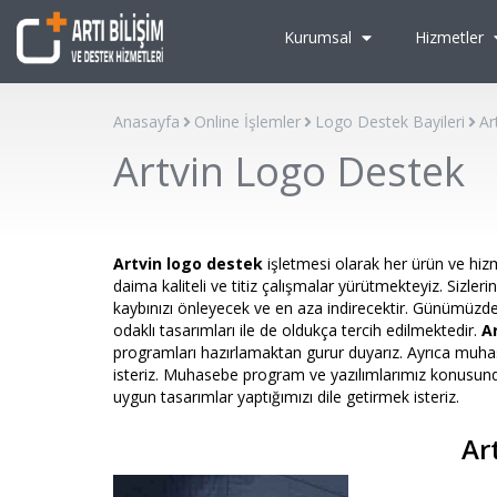
Kurumsal
Hizmetler
Anasayfa
Online İşlemler
Logo Destek Bayileri
Ar
Artvin Logo Destek
Artvin logo destek
işletmesi olarak her ürün ve hizm
daima kaliteli ve titiz çalışmalar yürütmekteyiz. Siz
kaybınızı önleyecek ve en aza indirecektir. Günümüzd
odaklı tasarımları ile de oldukça tercih edilmektedir.
A
programları hazırlamaktan gurur duyarız. Ayrıca muh
isteriz. Muhasebe program ve yazılımlarımız konusunda 
uygun tasarımlar yaptığımızı dile getirmek isteriz.
Ar