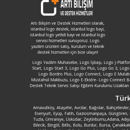
Artı Bilişim ve Destek Hizmetleri olarak,
istanbul logo destek, istanbul logo bayi,
istanbul logo yetkili bayi ve istanbul logo
servisi hizmetleri sunuyoruz. Logo
yazılım ürünleri satış, kurulum ve teknik
destek hizmetleri için bize ulaşın!
Logo Yazılım Muhasebe, Logo İşbaşı, Logo J-Platf
Start, Logo Start 3, Logo Go Plus, Logo Go 3, Logo 
Logo Bordro Plus, Logo Connect, Logo E Mutabak
Müstahsil Makbuzu, Logo E-Ekstre- Logo Connect B
Destek Teknik Servis Satışı Eğitimi Kurulumu Uzaktan Y
Türk
Arnavutköy, Ataşehir, Avcılar, Bağcılar, Bahçeliev
Esenyurt, Eyüp, Fatih, Gaziosmanpaşa, Güngören, Kad
Tuzla, Ümraniye, Üsküdar, Zeytinburnu,Adana, Adıya
Bilecik, Bingöl, Bitlis, Bolu, Burdur, Bursa, Çanakk