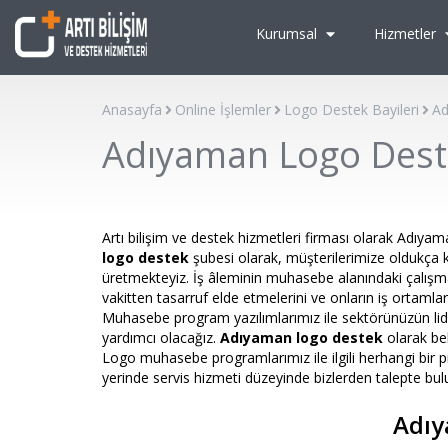
Kurumsal
Hizmetler
Anasayfa
Online İşlemler
Logo Destek Bayileri
Ad
Adıyaman Logo Dest
Artı bilişim ve destek hizmetleri firması olarak Adıyam
logo destek
şubesi olarak, müşterilerimize oldukça 
üretmekteyiz. İş âleminin muhasebe alanındaki çalışm
vakitten tasarruf elde etmelerini ve onların iş ortamlar
Muhasebe program yazılımlarımız ile sektörünüzün l
yardımcı olacağız.
Adıyaman logo destek
olarak be
Logo muhasebe programlarımız ile ilgili herhangi bir
yerinde servis hizmeti düzeyinde bizlerden talepte bulun
Adıy