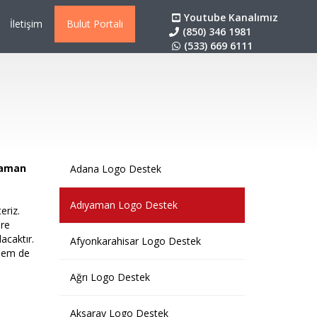
Youtube Kanalımız
İletişim
Bulut Portalı
(850) 346 1981
(533) 669 6111
yaman
Adana Logo Destek
Adıyaman Logo Destek
eriz.
ere
acaktır.
Afyonkarahisar Logo Destek
 hem de
Ağrı Logo Destek
Aksaray Logo Destek