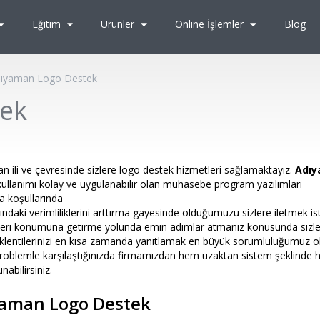
Eğitim
Ürünler
Online İşlemler
Blog
ıyaman Logo Destek
ek
an ili ve çevresinde sizlere logo destek hizmetleri sağlamaktayız.
Adı
kullanımı kolay ve uygulanabilir olan muhasebe program yazılımları
a koşullarında
ındaki verimliliklerini arttırma gayesinde olduğumuzu sizlere iletmek ist
ideri konumuna getirme yolunda emin adımlar atmanız konusunda sizl
klentilerinizi en kısa zamanda yanıtlamak en büyük sorumluluğumuz ol
 problemle karşılaştığınızda firmamızdan hem uzaktan sistem şeklinde
abilirsiniz.
aman Logo Destek