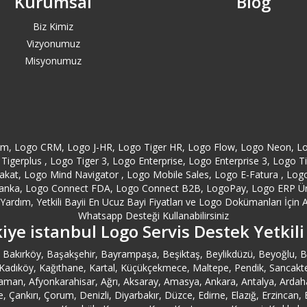
Kurumsal
Blog
Biz Kimiz
Vizyonumuz
Misyonumuz
orm, Logo CRM, Logo J-HR, Logo Tiger HR, Logo Flow, Logo Neon, L
Tigerplus , Logo Tiger 3, Logo Enterprise, Logo Enterprise 3, Logo 
at, Logo Mind Navigator , Logo Mobile Sales, Logo E-Fatura , Logo E
anka, Logo Connect FDA, Logo Connect B2B, LogoPay, Logo ERP Ürünl
ardım, Yetkili Bayii En Ucuz Bayi Fiyatları ve Logo Dokümanları İçin A
Whatsapp Desteği Kullanabilirsiniz
iye istanbul Logo Servis Destek Yetkili
ler, Bakırköy, Başakşehir, Bayrampaşa, Beşiktaş, Beylikdüzü, Beyoğlu
ıköy, Kağıthane, Kartal, Küçükçekmece, Maltepe, Pendik, Sancaktepe, Sar
man, Afyonkarahisar, Ağrı, Aksaray, Amasya, Ankara, Antalya, Ardahan,
ale, Çankırı, Çorum, Denizli, Diyarbakır, Düzce, Edirne, Elazığ, Erzinca