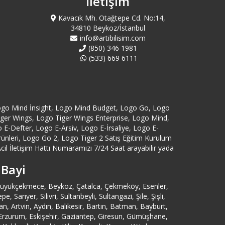
İletişim
Aydın Logo Destek
Kavacık Mh. Otağtepe Cd. No:14,
34810 Beykoz/İstanbul
Bağcılar Logo Destek
info@artibilisim.com
(850) 346 1981
Bahçelievler Logo Destek
(533) 669 6111
Bakırköy Logo Destek
Balıkesir Logo Destek
ogo Mind İnsight, Logo Mind Budget, Logo Go, Logo
Tiger Wings, Logo Tiger Wings Enterprise, Logo Mind,
-Defter, Logo E-Arsiv, Logo E-İrsaliye, Logo E-
Bartın Logo Destek
eri, Logo Go 2, Logo Tiger 2 Satış Eğitim Kurulum
cil İletişim Hattı Numaramızı 7/24 Saat arayabilir yada
Başakşehir Logo Destek
 Bayi
Batman Logo Destek
, Büyükçekmece, Beykoz, Çatalca, Çekmeköy, Esenler,
ıyer, Silivri, Sultanbeyli, Sultangazi, Şile, Şişli,
 Artvin, Aydın, Balıkesir, Bartın, Batman, Bayburt,
Bayburt Logo Destek
n, Erzurum, Eskişehir, Gaziantep, Giresun, Gümüşhane,