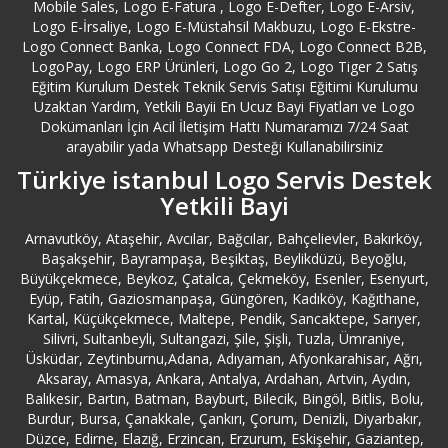
Mobile Sales, Logo E-Fatura , Logo E-Defter, Logo E-Arsiv,
Logo E-İrsaliye, Logo E-Müstahsil Makbuzu, Logo E-Ekstre-
Logo Connect Banka, Logo Connect FDA, Logo Connect B2B,
LogoPay, Logo ERP Ürünleri, Logo Go 2, Logo Tiger 2 Satış
Eğitim Kurulum Destek Teknik Servis Satışı Eğitimi Kurulumu
Uzaktan Yardım, Yetkili Bayii En Ucuz Bayi Fiyatları ve Logo
Dokümanları İçin Acil İletişim Hattı Numaramızı 7/24 Saat
arayabilir yada Whatsapp Desteği Kullanabilirsiniz
Türkiye istanbul Logo Servis Destek
Yetkili Bayi
Arnavutköy, Ataşehir, Avcılar, Bağcılar, Bahçelievler, Bakırköy,
Başakşehir, Bayrampaşa, Beşiktaş, Beylikdüzü, Beyoğlu,
Büyükçekmece, Beykoz, Çatalca, Çekmeköy, Esenler, Esenyurt,
Eyüp, Fatih, Gaziosmanpaşa, Güngören, Kadıköy, Kağıthane,
Kartal, Küçükçekmece, Maltepe, Pendik, Sancaktepe, Sarıyer,
Silivri, Sultanbeyli, Sultangazi, Şile, Şişli, Tuzla, Ümraniye,
Üsküdar, Zeytinburnu,Adana, Adıyaman, Afyonkarahisar, Ağrı,
Aksaray, Amasya, Ankara, Antalya, Ardahan, Artvin, Aydın,
Balıkesir, Bartın, Batman, Bayburt, Bilecik, Bingöl, Bitlis, Bolu,
Burdur, Bursa, Çanakkale, Çankırı, Çorum, Denizli, Diyarbakır,
Düzce, Edirne, Elazığ, Erzincan, Erzurum, Eskişehir, Gaziantep,