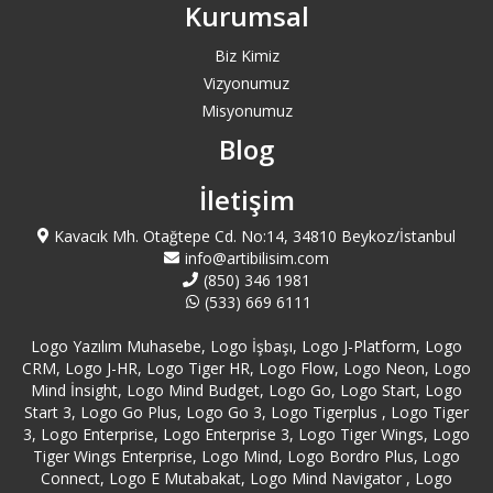
Kurumsal
Şişli Logo Satış
Biz Kimiz
Vizyonumuz
Sultanbeyli Logo Satış
Misyonumuz
Blog
Sultangazi Logo Satış
İletişim
Tuzla Logo Satış
Kavacık Mh. Otağtepe Cd. No:14, 34810 Beykoz/İstanbul
info@artibilisim.com
Ümraniye Logo Satış
(850) 346 1981
(533) 669 6111
Üsküdar Logo Satış
Logo Yazılım Muhasebe, Logo İşbaşı, Logo J-Platform, Logo
CRM, Logo J-HR, Logo Tiger HR, Logo Flow, Logo Neon, Logo
Zeytinburnu Logo Satış
Mind İnsight, Logo Mind Budget, Logo Go, Logo Start, Logo
Start 3, Logo Go Plus, Logo Go 3, Logo Tigerplus , Logo Tiger
3, Logo Enterprise, Logo Enterprise 3, Logo Tiger Wings, Logo
Tiger Wings Enterprise, Logo Mind, Logo Bordro Plus, Logo
Connect, Logo E Mutabakat, Logo Mind Navigator , Logo