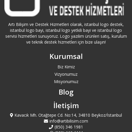
Artvin Logo Servisi
Ataköy Logo Servisi
Artı Bilişim ve Destek Hizmetleri olarak, istanbul logo destek,
istanbul logo bayi, istanbul logo yetkili bayi ve istanbul logo
servisi hizmetleri sunuyoruz. Logo yazılım ürünleri satış, kurulum
Ataşehir Logo Servisi
ve teknik destek hizmetleri için bize ulaşın!
Kurumsal
Aydın Logo Servisi
Biz Kimiz
Azerbaycan Logo Servisi
Vizyonumuz
Misyonumuz
Bağcılar Logo Servisi
Blog
Bağdat Caddesi Logo Servisi
İletişim
Bahçelievler Logo Servisi
Kavacık Mh. Otağtepe Cd. No:14, 34810 Beykoz/İstanbul
info@artibilisim.com
(850) 346 1981
Bakırköy Logo Servisi