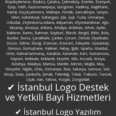
Bebek Logo Servisi
Büyükçekmece, Beykoz, Çatalca, Çekmeköy, Esenler, Esenyurt,
Eyüp, Fatih, Gaziosmanpaşa, Güngören, Kadıköy, Kağıthane,
Kartal, Küçükçekmece, Maltepe, Pendik, Sancaktepe, Sarıyer,
Beşiktaş Logo Servisi
Silivri, Sultanbeyli, Sultangazi, Şile, Şişli, Tuzla, Ümraniye,
Üsküdar, Zeytinburnu,Adana, Adıyaman, Afyonkarahisar, Ağrı,
Beykoz Logo Servisi
Aksaray, Amasya, Ankara, Antalya, Ardahan, Artvin, Aydın,
Balıkesir, Bartın, Batman, Bayburt, Bilecik, Bingöl, Bitlis, Bolu,
Burdur, Bursa, Çanakkale, Çankırı, Çorum, Denizli, Diyarbakır,
Beylerbeyi Logo Servisi
Düzce, Edirne, Elazığ, Erzincan, Erzurum, Eskişehir, Gaziantep,
Giresun, Gümüşhane, Hakkari, Hatay, Iğdır, Isparta, İstanbul,
Bilecik Logo Servisi
İzmir, Kahramanmaraş, Karabük, Karaman, Kars, Kastamonu,
Kayseri, Kırıkkale, Kırklareli, Kırşehir, Kilis, Kocaeli, Konya,
Kütahya, Malatya, Manisa, Mardin, Mersin, Muğla, Muş,
Bingöl Logo Servisi
Nevşehir, Niğde, Ordu, Osmaniye, Rize, Sakarya, Samsun, Siirt,
Sinop, Sivas, Şanlıurfa, Şırnak, Tekirdağ, Tokat, Trabzon, Tunceli,
Uşak, Van, Yalova, Yozgat, Zonguldak
Bitlis Logo Servisi
✔ İstanbul Logo Destek
Bolu Logo Servisi
ve Yetkili Bayi Hizmetleri
Bostancı Logo Servisi
✔ İstanbul Logo Yazılım