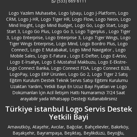
(533) 669 6111
Balıkesir Bandırma Logo Servisi
Logo Yazılım Muhasebe, Logo İşbaşı, Logo J-Platform, Logo
CRM, Logo J-HR, Logo Tiger HR, Logo Flow, Logo Neon, Logo
Mind İnsight, Logo Mind Budget, Logo Go, Logo Start, Logo
Balıkesir Edremit Logo Servisi
Start 3, Logo Go Plus, Logo Go 3, Logo Tigerplus , Logo Tiger
3, Logo Enterprise, Logo Enterprise 3, Logo Tiger Wings, Logo
Tiger Wings Enterprise, Logo Mind, Logo Bordro Plus, Logo
Balıkesir Erdek Logo Servisi
Connect, Logo E Mutabakat, Logo Mind Navigator , Logo
Mobile Sales, Logo E-Fatura , Logo E-Defter, Logo E-Arsiv,
Balıkesir Logo Servisi
Logo E-İrsaliye, Logo E-Müstahsil Makbuzu, Logo E-Ekstre-
Logo Connect Banka, Logo Connect FDA, Logo Connect B2B,
LogoPay, Logo ERP Ürünleri, Logo Go 2, Logo Tiger 2 Satış
Bartın Logo Servisi
Eğitim Kurulum Destek Teknik Servis Satışı Eğitimi Kurulumu
Uzaktan Yardım, Yetkili Bayii En Ucuz Bayi Fiyatları ve Logo
Batman Logo Servisi
Dokümanları İçin Acil İletişim Hattı Numaramızı 7/24 Saat
arayabilir yada Whatsapp Desteği Kullanabilirsiniz
Bayburt Logo Servisi
Türkiye istanbul Logo Servis Destek
Yetkili Bayi
Bayrampaşa Logo Servisi
Arnavutköy, Ataşehir, Avcılar, Bağcılar, Bahçelievler, Bakırköy,
Başakşehir, Bayrampaşa, Beşiktaş, Beylikdüzü, Beyoğlu,