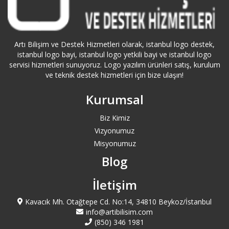
Eyüp Logo Bayi
Fatih Logo Bayi
Artı Bilişim ve Destek Hizmetleri olarak, istanbul logo destek,
istanbul logo bayi, istanbul logo yetkili bayi ve istanbul logo
Gaziosmanpaşa Logo Bayi
servisi hizmetleri sunuyoruz. Logo yazılım ürünleri satış, kurulum
ve teknik destek hizmetleri için bize ulaşın!
Güngören Logo Bayi
Kurumsal
istanbul logo bayi
Biz Kimiz
Vizyonumuz
İstoç Logo Bayi
Misyonumuz
Blog
Kadıköy Logo Bayi
İletişim
Kağıthane Logo Bayi
Kavacık Mh. Otağtepe Cd. No:14, 34810 Beykoz/İstanbul
Kartal Logo Bayi
info@artibilisim.com
(850) 346 1981