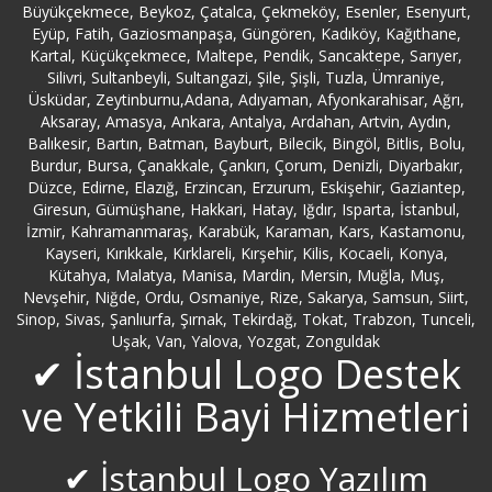
Büyükçekmece, Beykoz, Çatalca, Çekmeköy, Esenler, Esenyurt,
Tuzla Logo Bayi
Eyüp, Fatih, Gaziosmanpaşa, Güngören, Kadıköy, Kağıthane,
Kartal, Küçükçekmece, Maltepe, Pendik, Sancaktepe, Sarıyer,
Silivri, Sultanbeyli, Sultangazi, Şile, Şişli, Tuzla, Ümraniye,
Ümraniye Logo Bayi
Üsküdar, Zeytinburnu,Adana, Adıyaman, Afyonkarahisar, Ağrı,
Aksaray, Amasya, Ankara, Antalya, Ardahan, Artvin, Aydın,
Üsküdar Logo Bayi
Balıkesir, Bartın, Batman, Bayburt, Bilecik, Bingöl, Bitlis, Bolu,
Burdur, Bursa, Çanakkale, Çankırı, Çorum, Denizli, Diyarbakır,
Düzce, Edirne, Elazığ, Erzincan, Erzurum, Eskişehir, Gaziantep,
Zeytinburnu Logo Bayi
Giresun, Gümüşhane, Hakkari, Hatay, Iğdır, Isparta, İstanbul,
İzmir, Kahramanmaraş, Karabük, Karaman, Kars, Kastamonu,
Kayseri, Kırıkkale, Kırklareli, Kırşehir, Kilis, Kocaeli, Konya,
Kütahya, Malatya, Manisa, Mardin, Mersin, Muğla, Muş,
Nevşehir, Niğde, Ordu, Osmaniye, Rize, Sakarya, Samsun, Siirt,
Sinop, Sivas, Şanlıurfa, Şırnak, Tekirdağ, Tokat, Trabzon, Tunceli,
Uşak, Van, Yalova, Yozgat, Zonguldak
✔ İstanbul Logo Destek
ve Yetkili Bayi Hizmetleri
✔ İstanbul Logo Yazılım