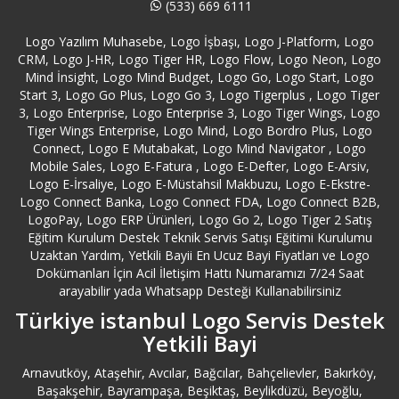
(533) 669 6111
Küçükçekmece Logo Bayi
Logo Yazılım Muhasebe, Logo İşbaşı, Logo J-Platform, Logo
CRM, Logo J-HR, Logo Tiger HR, Logo Flow, Logo Neon, Logo
Maltepe Logo Bayi
Mind İnsight, Logo Mind Budget, Logo Go, Logo Start, Logo
Start 3, Logo Go Plus, Logo Go 3, Logo Tigerplus , Logo Tiger
Pendik Logo Bayi
3, Logo Enterprise, Logo Enterprise 3, Logo Tiger Wings, Logo
Tiger Wings Enterprise, Logo Mind, Logo Bordro Plus, Logo
Connect, Logo E Mutabakat, Logo Mind Navigator , Logo
Sancaktepe Logo Bayi
Mobile Sales, Logo E-Fatura , Logo E-Defter, Logo E-Arsiv,
Logo E-İrsaliye, Logo E-Müstahsil Makbuzu, Logo E-Ekstre-
Sarıyer Logo Bayi
Logo Connect Banka, Logo Connect FDA, Logo Connect B2B,
LogoPay, Logo ERP Ürünleri, Logo Go 2, Logo Tiger 2 Satış
Eğitim Kurulum Destek Teknik Servis Satışı Eğitimi Kurulumu
Silivri Logo Bayi
Uzaktan Yardım, Yetkili Bayii En Ucuz Bayi Fiyatları ve Logo
Dokümanları İçin Acil İletişim Hattı Numaramızı 7/24 Saat
Şişli Logo Bayi
arayabilir yada Whatsapp Desteği Kullanabilirsiniz
Türkiye istanbul Logo Servis Destek
Sultanbeyli Logo Bayi
Yetkili Bayi
Arnavutköy, Ataşehir, Avcılar, Bağcılar, Bahçelievler, Bakırköy,
Sultangazi Logo Bayi
Başakşehir, Bayrampaşa, Beşiktaş, Beylikdüzü, Beyoğlu,