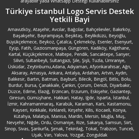
arayabilir yada Whatsapp Desteği Kullanabilirsiniz
Burdur Logo Destek
Türkiye istanbul Logo Servis Destek
Yetkili Bayi
Bursa Logo Destek
Arnavutköy, Ataşehir, Avcılar, Bağcılar, Bahçelievler, Bakırköy,
Büyükçekmece Logo Destek
Başakşehir, Bayrampaşa, Beşiktaş, Beylikdüzü, Beyoğlu,
Büyükçekmece, Beykoz, Çatalca, Çekmeköy, Esenler, Esenyurt,
Eyüp, Fatih, Gaziosmanpaşa, Güngören, Kadıköy, Kağıthane,
Çanakkale Logo Destek
Kartal, Küçükçekmece, Maltepe, Pendik, Sancaktepe, Sarıyer,
Silivri, Sultanbeyli, Sultangazi, Şile, Şişli, Tuzla, Ümraniye,
Çankırı Logo Destek
Üsküdar, Zeytinburnu,Adana, Adıyaman, Afyonkarahisar, Ağrı,
Aksaray, Amasya, Ankara, Antalya, Ardahan, Artvin, Aydın,
Balıkesir, Bartın, Batman, Bayburt, Bilecik, Bingöl, Bitlis, Bolu,
Çatalca Logo Destek
Burdur, Bursa, Çanakkale, Çankırı, Çorum, Denizli, Diyarbakır,
Düzce, Edirne, Elazığ, Erzincan, Erzurum, Eskişehir, Gaziantep,
Giresun, Gümüşhane, Hakkari, Hatay, Iğdır, Isparta, İstanbul,
Çekmeköy Logo Destek
İzmir, Kahramanmaraş, Karabük, Karaman, Kars, Kastamonu,
Kayseri, Kırıkkale, Kırklareli, Kırşehir, Kilis, Kocaeli, Konya,
Çorum Logo Destek
Kütahya, Malatya, Manisa, Mardin, Mersin, Muğla, Muş,
Nevşehir, Niğde, Ordu, Osmaniye, Rize, Sakarya, Samsun, Siirt,
Sinop, Sivas, Şanlıurfa, Şırnak, Tekirdağ, Tokat, Trabzon, Tunceli,
Denizli Logo Destek
Uşak, Van, Yalova, Yozgat, Zonguldak