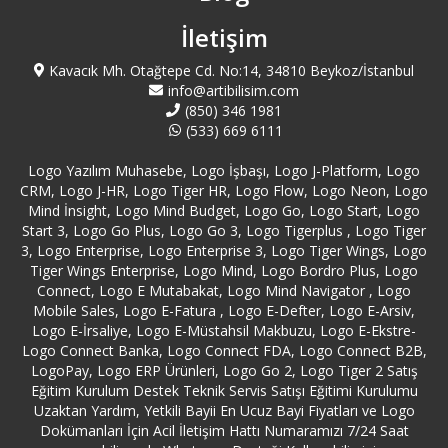
İletişim
Beşiktaş Logo Destek
Kavacık Mh. Otağtepe Cd. No:14, 34810 Beykoz/İstanbul
info@artibilisim.com
Beykoz Logo Destek
(850) 346 1981
(533) 669 6111
Beylikdüzü Logo Destek
Logo Yazılım Muhasebe, Logo İşbaşı, Logo J-Platform, Logo
CRM, Logo J-HR, Logo Tiger HR, Logo Flow, Logo Neon, Logo
Beyoğlu Logo Destek
Mind İnsight, Logo Mind Budget, Logo Go, Logo Start, Logo
Start 3, Logo Go Plus, Logo Go 3, Logo Tigerplus , Logo Tiger
3, Logo Enterprise, Logo Enterprise 3, Logo Tiger Wings, Logo
Bilecik Logo Destek
Tiger Wings Enterprise, Logo Mind, Logo Bordro Plus, Logo
Connect, Logo E Mutabakat, Logo Mind Navigator , Logo
Bingöl Logo Destek
Mobile Sales, Logo E-Fatura , Logo E-Defter, Logo E-Arsiv,
Logo E-İrsaliye, Logo E-Müstahsil Makbuzu, Logo E-Ekstre-
Logo Connect Banka, Logo Connect FDA, Logo Connect B2B,
Bitlis Logo Destek
LogoPay, Logo ERP Ürünleri, Logo Go 2, Logo Tiger 2 Satış
Eğitim Kurulum Destek Teknik Servis Satışı Eğitimi Kurulumu
Bolu Logo Destek
Uzaktan Yardım, Yetkili Bayii En Ucuz Bayi Fiyatları ve Logo
Dokümanları İçin Acil İletişim Hattı Numaramızı 7/24 Saat