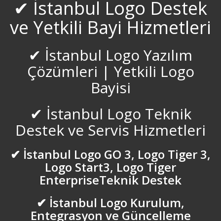
✔ İstanbul Logo Destek
Diyarbakır Logo Destek
ve Yetkili Bayi Hizmetleri
Düzce Logo Destek
✔ İstanbul Logo Yazılım
Edirne Logo Destek
Çözümleri | Yetkili Logo
Bayisi
Elazığ Logo Destek
✔ İstanbul Logo Teknik
Erzincan Logo Destek
Destek ve Servis Hizmetleri
Erzurum Logo Destek
✔ İstanbul Logo GO 3, Logo Tiger 3,
Esenler Logo Destek
Logo Start3, Logo Tiger
EnterpriseTeknik Destek
Esenyurt Logo Destek
✔ İstanbul Logo Kurulum,
Eskişehir Logo Destek
Entegrasyon ve Güncelleme