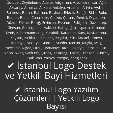
Üsküdar, Zeytinburnu,Adana, Adıyaman, Afyonkarahisar, Ağrı,
Aksaray, Amasya, Ankara, Antalya, Ardahan, Artvin, Aydın,
Burdur Logo Destek
Balıkesir, Bartın, Batman, Bayburt, Bilecik, Bingöl, Bitlis, Bolu,
Burdur, Bursa, Çanakkale, Çankırı, Çorum, Denizli, Diyarbakır,
Bursa Logo Destek
Düzce, Edirne, Elazığ, Erzincan, Erzurum, Eskişehir, Gaziantep,
Giresun, Gümüşhane, Hakkari, Hatay, Iğdır, Isparta, İstanbul,
İzmir, Kahramanmaraş, Karabük, Karaman, Kars, Kastamonu,
Büyükçekmece Logo Destek
Kayseri, Kırıkkale, Kırklareli, Kırşehir, Kilis, Kocaeli, Konya,
Kütahya, Malatya, Manisa, Mardin, Mersin, Muğla, Muş,
Çanakkale Logo Destek
Nevşehir, Niğde, Ordu, Osmaniye, Rize, Sakarya, Samsun, Siirt,
Sinop, Sivas, Şanlıurfa, Şırnak, Tekirdağ, Tokat, Trabzon, Tunceli,
Uşak, Van, Yalova, Yozgat, Zonguldak
Çankırı Logo Destek
✔ İstanbul Logo Destek
ve Yetkili Bayi Hizmetleri
Çatalca Logo Destek
Çekmeköy Logo Destek
✔ İstanbul Logo Yazılım
Çözümleri | Yetkili Logo
Çorum Logo Destek
Bayisi
Denizli Logo Destek