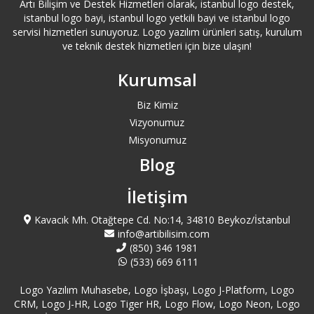
Artı Bilişim ve Destek Hizmetleri olarak, istanbul logo destek,
Aydın Logo Destek
istanbul logo bayi, istanbul logo yetkili bayi ve istanbul logo
servisi hizmetleri sunuyoruz. Logo yazılım ürünleri satış, kurulum
Bağcılar Logo Destek
ve teknik destek hizmetleri için bize ulaşın!
Kurumsal
Bahçelievler Logo Destek
Biz Kimiz
Bakırköy Logo Destek
Vizyonumuz
Misyonumuz
Balıkesir Logo Destek
Blog
Bartın Logo Destek
İletişim
Kavacık Mh. Otağtepe Cd. No:14, 34810 Beykoz/İstanbul
Başakşehir Logo Destek
info@artibilisim.com
(850) 346 1981
Batman Logo Destek
(533) 669 6111
Logo Yazılım Muhasebe, Logo İşbaşı, Logo J-Platform, Logo
Bayburt Logo Destek
CRM, Logo J-HR, Logo Tiger HR, Logo Flow, Logo Neon, Logo