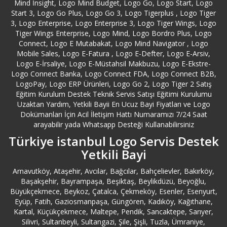
Mind İnsight, Logo Mind Budget, Logo Go, Logo Start, Logo
Bayrampaşa Logo Destek
Start 3, Logo Go Plus, Logo Go 3, Logo Tigerplus , Logo Tiger
3, Logo Enterprise, Logo Enterprise 3, Logo Tiger Wings, Logo
Tiger Wings Enterprise, Logo Mind, Logo Bordro Plus, Logo
Beşiktaş Logo Destek
Connect, Logo E Mutabakat, Logo Mind Navigator , Logo
Mobile Sales, Logo E-Fatura , Logo E-Defter, Logo E-Arsiv,
Beykoz Logo Destek
Logo E-İrsaliye, Logo E-Müstahsil Makbuzu, Logo E-Ekstre-
Logo Connect Banka, Logo Connect FDA, Logo Connect B2B,
LogoPay, Logo ERP Ürünleri, Logo Go 2, Logo Tiger 2 Satış
Beylikdüzü Logo Destek
Eğitim Kurulum Destek Teknik Servis Satışı Eğitimi Kurulumu
Uzaktan Yardım, Yetkili Bayii En Ucuz Bayi Fiyatları ve Logo
Dokümanları İçin Acil İletişim Hattı Numaramızı 7/24 Saat
Beyoğlu Logo Destek
arayabilir yada Whatsapp Desteği Kullanabilirsiniz
Türkiye istanbul Logo Servis Destek
Bilecik Logo Destek
Yetkili Bayi
Bingöl Logo Destek
Arnavutköy, Ataşehir, Avcılar, Bağcılar, Bahçelievler, Bakırköy,
Başakşehir, Bayrampaşa, Beşiktaş, Beylikdüzü, Beyoğlu,
Büyükçekmece, Beykoz, Çatalca, Çekmeköy, Esenler, Esenyurt,
Bitlis Logo Destek
Eyüp, Fatih, Gaziosmanpaşa, Güngören, Kadıköy, Kağıthane,
Kartal, Küçükçekmece, Maltepe, Pendik, Sancaktepe, Sarıyer,
Bolu Logo Destek
Silivri, Sultanbeyli, Sultangazi, Şile, Şişli, Tuzla, Ümraniye,