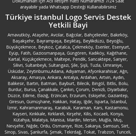
Dokümanları İçin Acil İletişim Hattı Numaramızı 7/24 Saat
Burdur Logo Destek
arayabilir yada Whatsapp Desteği Kullanabilirsiniz
Türkiye istanbul Logo Servis Destek
Bursa Logo Destek
Yetkili Bayi
Büyükçekmece Logo Destek
Arnavutköy, Ataşehir, Avcılar, Bağcılar, Bahçelievler, Bakırköy,
Başakşehir, Bayrampaşa, Beşiktaş, Beylikdüzü, Beyoğlu,
Büyükçekmece, Beykoz, Çatalca, Çekmeköy, Esenler, Esenyurt,
Çanakkale Logo Destek
Eyüp, Fatih, Gaziosmanpaşa, Güngören, Kadıköy, Kağıthane,
Kartal, Küçükçekmece, Maltepe, Pendik, Sancaktepe, Sarıyer,
Çankırı Logo Destek
Silivri, Sultanbeyli, Sultangazi, Şile, Şişli, Tuzla, Ümraniye,
Üsküdar, Zeytinburnu,Adana, Adıyaman, Afyonkarahisar, Ağrı,
Aksaray, Amasya, Ankara, Antalya, Ardahan, Artvin, Aydın,
Çatalca Logo Destek
Balıkesir, Bartın, Batman, Bayburt, Bilecik, Bingöl, Bitlis, Bolu,
Burdur, Bursa, Çanakkale, Çankırı, Çorum, Denizli, Diyarbakır,
Düzce, Edirne, Elazığ, Erzincan, Erzurum, Eskişehir, Gaziantep,
Çekmeköy Logo Destek
Giresun, Gümüşhane, Hakkari, Hatay, Iğdır, Isparta, İstanbul,
İzmir, Kahramanmaraş, Karabük, Karaman, Kars, Kastamonu,
Çorum Logo Destek
Kayseri, Kırıkkale, Kırklareli, Kırşehir, Kilis, Kocaeli, Konya,
Kütahya, Malatya, Manisa, Mardin, Mersin, Muğla, Muş,
Nevşehir, Niğde, Ordu, Osmaniye, Rize, Sakarya, Samsun, Siirt,
Denizli Logo Destek
Sinop, Sivas, Şanlıurfa, Şırnak, Tekirdağ, Tokat, Trabzon, Tunceli,