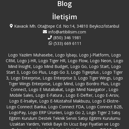
Blog
Beşiktaş Logo Destek
İletişim
Kavacık Mh. Otağtepe Cd. No:14, 34810 Beykoz/İstanbul
Beykoz Logo Destek
info@artibilisim.com
(850) 346 1981
(533) 669 6111
Beylikdüzü Logo Destek
Logo Yazılım Muhasebe, Logo İşbaşı, Logo J-Platform, Logo
Beyoğlu Logo Destek
CRM, Logo J-HR, Logo Tiger HR, Logo Flow, Logo Neon, Logo
Mind İnsight, Logo Mind Budget, Logo Go, Logo Start, Logo
Start 3, Logo Go Plus, Logo Go 3, Logo Tigerplus , Logo Tiger
Bilecik Logo Destek
3, Logo Enterprise, Logo Enterprise 3, Logo Tiger Wings, Logo
Tiger Wings Enterprise, Logo Mind, Logo Bordro Plus, Logo
Bingöl Logo Destek
Connect, Logo E Mutabakat, Logo Mind Navigator , Logo
Mobile Sales, Logo E-Fatura , Logo E-Defter, Logo E-Arsiv,
Logo E-İrsaliye, Logo E-Müstahsil Makbuzu, Logo E-Ekstre-
Bitlis Logo Destek
Logo Connect Banka, Logo Connect FDA, Logo Connect B2B,
LogoPay, Logo ERP Ürünleri, Logo Go 2, Logo Tiger 2 Satış
Bolu Logo Destek
Eğitim Kurulum Destek Teknik Servis Satışı Eğitimi Kurulumu
Uzaktan Yardım, Yetkili Bayii En Ucuz Bayi Fiyatları ve Logo