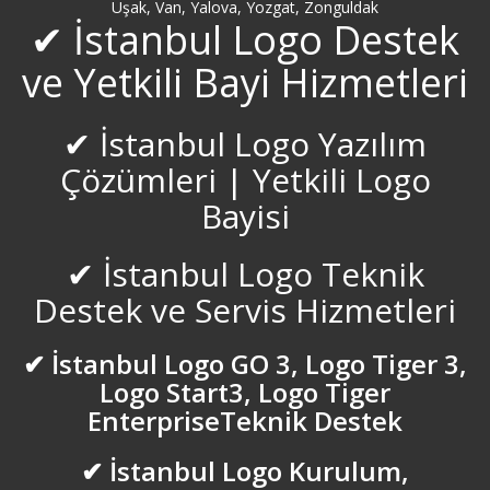
Uşak, Van, Yalova, Yozgat, Zonguldak
Diyarbakır Logo Destek
✔ İstanbul Logo Destek
ve Yetkili Bayi Hizmetleri
Düzce Logo Destek
✔ İstanbul Logo Yazılım
Edirne Logo Destek
Çözümleri | Yetkili Logo
Elazığ Logo Destek
Bayisi
Erzincan Logo Destek
✔ İstanbul Logo Teknik
Destek ve Servis Hizmetleri
Erzurum Logo Destek
✔ İstanbul Logo GO 3, Logo Tiger 3,
Esenler Logo Destek
Logo Start3, Logo Tiger
Esenyurt Logo Destek
EnterpriseTeknik Destek
✔ İstanbul Logo Kurulum,
Eskişehir Logo Destek