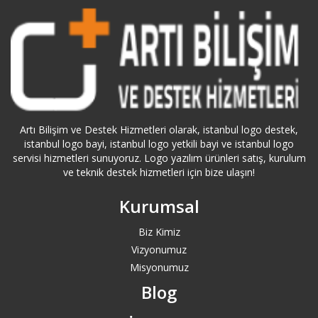
Ardahan Logo Servisi
Artvin Logo Servisi
Ataköy Logo Servisi
Ataşehir Logo Servisi
Artı Bilişim ve Destek Hizmetleri olarak, istanbul logo destek,
istanbul logo bayi, istanbul logo yetkili bayi ve istanbul logo
servisi hizmetleri sunuyoruz. Logo yazılım ürünleri satış, kurulum
Aydın Logo Servisi
ve teknik destek hizmetleri için bize ulaşın!
Azerbaycan Logo Servisi
Kurumsal
Bağcılar Logo Servisi
Biz Kimiz
Vizyonumuz
Misyonumuz
Bağdat Caddesi Logo Servisi
Blog
Bahçelievler Logo Servisi