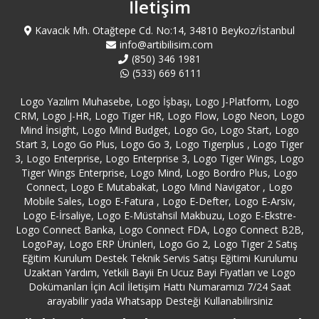
İletişim
Bakırköy Logo Servisi
Kavacık Mh. Otağtepe Cd. No:14, 34810 Beykoz/İstanbul
info@artibilisim.com
Balıkesir Bandırma Logo Servisi
(850) 346 1981
(533) 669 6111
Balıkesir Edremit Logo Servisi
Logo Yazılım Muhasebe, Logo İşbaşı, Logo J-Platform, Logo
CRM, Logo J-HR, Logo Tiger HR, Logo Flow, Logo Neon, Logo
Mind İnsight, Logo Mind Budget, Logo Go, Logo Start, Logo
Balıkesir Erdek Logo Servisi
Start 3, Logo Go Plus, Logo Go 3, Logo Tigerplus , Logo Tiger
3, Logo Enterprise, Logo Enterprise 3, Logo Tiger Wings, Logo
Balıkesir Logo Servisi
Tiger Wings Enterprise, Logo Mind, Logo Bordro Plus, Logo
Connect, Logo E Mutabakat, Logo Mind Navigator , Logo
Mobile Sales, Logo E-Fatura , Logo E-Defter, Logo E-Arsiv,
Bartın Logo Servisi
Logo E-İrsaliye, Logo E-Müstahsil Makbuzu, Logo E-Ekstre-
Logo Connect Banka, Logo Connect FDA, Logo Connect B2B,
Batman Logo Servisi
LogoPay, Logo ERP Ürünleri, Logo Go 2, Logo Tiger 2 Satış
Eğitim Kurulum Destek Teknik Servis Satışı Eğitimi Kurulumu
Uzaktan Yardım, Yetkili Bayii En Ucuz Bayi Fiyatları ve Logo
Bayburt Logo Servisi
Dokümanları İçin Acil İletişim Hattı Numaramızı 7/24 Saat
arayabilir yada Whatsapp Desteği Kullanabilirsiniz
Bayrampaşa Logo Servisi