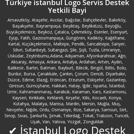
Türkiye istanbul Logo Servis Destek
Yetkili Bayi
Bebek Logo Servisi
Arnavutköy, Ataşehir, Avcılar, Bağcılar, Bahçelievler, Bakırköy,
Başakşehir, Bayrampaşa, Beşiktaş, Beylikdüzü, Beyoğlu,
Beşiktaş Logo Servisi
Büyükçekmece, Beykoz, Çatalca, Çekmeköy, Esenler, Esenyurt,
Eyüp, Fatih, Gaziosmanpaşa, Güngören, Kadıköy, Kağıthane,
Beykoz Logo Servisi
Kartal, Küçükçekmece, Maltepe, Pendik, Sancaktepe, Sarıyer,
Silivri, Sultanbeyli, Sultangazi, Şile, Şişli, Tuzla, Ümraniye,
Üsküdar, Zeytinburnu,Adana, Adıyaman, Afyonkarahisar, Ağrı,
Beylerbeyi Logo Servisi
Aksaray, Amasya, Ankara, Antalya, Ardahan, Artvin, Aydın,
Balıkesir, Bartın, Batman, Bayburt, Bilecik, Bingöl, Bitlis, Bolu,
Bilecik Logo Servisi
Burdur, Bursa, Çanakkale, Çankırı, Çorum, Denizli, Diyarbakır,
Düzce, Edirne, Elazığ, Erzincan, Erzurum, Eskişehir, Gaziantep,
Giresun, Gümüşhane, Hakkari, Hatay, Iğdır, Isparta, İstanbul,
Bingöl Logo Servisi
İzmir, Kahramanmaraş, Karabük, Karaman, Kars, Kastamonu,
Kayseri, Kırıkkale, Kırklareli, Kırşehir, Kilis, Kocaeli, Konya,
Kütahya, Malatya, Manisa, Mardin, Mersin, Muğla, Muş,
Bitlis Logo Servisi
Nevşehir, Niğde, Ordu, Osmaniye, Rize, Sakarya, Samsun, Siirt,
Sinop, Sivas, Şanlıurfa, Şırnak, Tekirdağ, Tokat, Trabzon, Tunceli,
Bolu Logo Servisi
Uşak, Van, Yalova, Yozgat, Zonguldak
✔ İstanbul Logo Destek