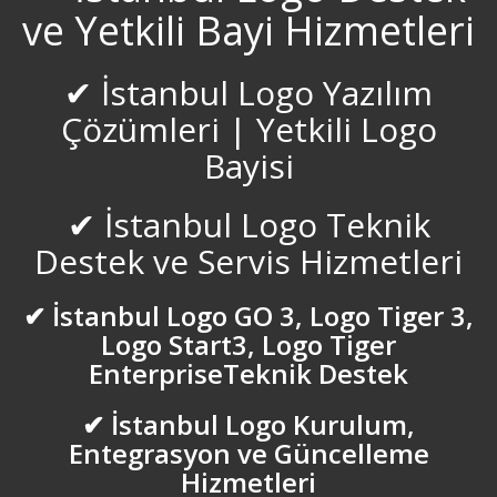
Bostancı Logo Servisi
ve Yetkili Bayi Hizmetleri
Burdur Logo Servisi
✔ İstanbul Logo Yazılım
Bursa inegöl Logo Servisi
Çözümleri | Yetkili Logo
Bayisi
Bursa Logo Servisi
✔ İstanbul Logo Teknik
Bursa Mudanya Logo Servisi
Destek ve Servis Hizmetleri
Caddebostan Logo Servisi
✔ İstanbul Logo GO 3, Logo Tiger 3,
Logo Start3, Logo Tiger
Çamlıca Logo Servisi
EnterpriseTeknik Destek
Çanakkale Logo Servisi
✔ İstanbul Logo Kurulum,
Entegrasyon ve Güncelleme
Çankırı Logo Servisi
Hizmetleri