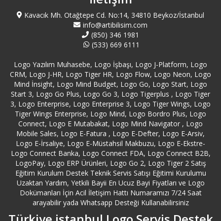
Beşiktaş Logo Destek
Kavacık Mh. Otağtepe Cd. No:14, 34810 Beykoz/İstanbul
info@artibilisim.com
(850) 346 1981
Beykoz Logo Destek
(533) 669 6111
Logo Yazılım Muhasebe, Logo İşbaşı, Logo J-Platform, Logo
Beylikdüzü Logo Destek
CRM, Logo J-HR, Logo Tiger HR, Logo Flow, Logo Neon, Logo
Mind İnsight, Logo Mind Budget, Logo Go, Logo Start, Logo
Beyoğlu Logo Destek
Start 3, Logo Go Plus, Logo Go 3, Logo Tigerplus , Logo Tiger
3, Logo Enterprise, Logo Enterprise 3, Logo Tiger Wings, Logo
Tiger Wings Enterprise, Logo Mind, Logo Bordro Plus, Logo
Bilecik Logo Destek
Connect, Logo E Mutabakat, Logo Mind Navigator , Logo
Mobile Sales, Logo E-Fatura , Logo E-Defter, Logo E-Arsiv,
Bingöl Logo Destek
Logo E-İrsaliye, Logo E-Müstahsil Makbuzu, Logo E-Ekstre-
Logo Connect Banka, Logo Connect FDA, Logo Connect B2B,
LogoPay, Logo ERP Ürünleri, Logo Go 2, Logo Tiger 2 Satış
Bitlis Logo Destek
Eğitim Kurulum Destek Teknik Servis Satışı Eğitimi Kurulumu
Uzaktan Yardım, Yetkili Bayii En Ucuz Bayi Fiyatları ve Logo
Bolu Logo Destek
Dokümanları İçin Acil İletişim Hattı Numaramızı 7/24 Saat
arayabilir yada Whatsapp Desteği Kullanabilirsiniz
Türkiye istanbul Logo Servis Destek
Burdur Logo Destek