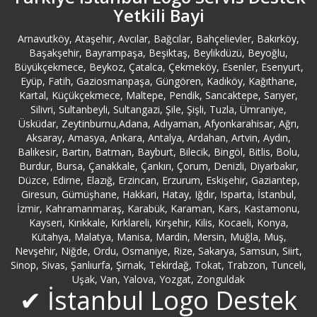
Yetkili Bayi
Bursa Logo Destek
Arnavutköy, Ataşehir, Avcılar, Bağcılar, Bahçelievler, Bakırköy,
Başakşehir, Bayrampaşa, Beşiktaş, Beylikdüzü, Beyoğlu,
Büyükçekmece Logo Destek
Büyükçekmece, Beykoz, Çatalca, Çekmeköy, Esenler, Esenyurt,
Eyüp, Fatih, Gaziosmanpaşa, Güngören, Kadıköy, Kağıthane,
Kartal, Küçükçekmece, Maltepe, Pendik, Sancaktepe, Sarıyer,
Çanakkale Logo Destek
Silivri, Sultanbeyli, Sultangazi, Şile, Şişli, Tuzla, Ümraniye,
Üsküdar, Zeytinburnu,Adana, Adıyaman, Afyonkarahisar, Ağrı,
Çankırı Logo Destek
Aksaray, Amasya, Ankara, Antalya, Ardahan, Artvin, Aydın,
Balıkesir, Bartın, Batman, Bayburt, Bilecik, Bingöl, Bitlis, Bolu,
Burdur, Bursa, Çanakkale, Çankırı, Çorum, Denizli, Diyarbakır,
Çatalca Logo Destek
Düzce, Edirne, Elazığ, Erzincan, Erzurum, Eskişehir, Gaziantep,
Giresun, Gümüşhane, Hakkari, Hatay, Iğdır, Isparta, İstanbul,
İzmir, Kahramanmaraş, Karabük, Karaman, Kars, Kastamonu,
Çekmeköy Logo Destek
Kayseri, Kırıkkale, Kırklareli, Kırşehir, Kilis, Kocaeli, Konya,
Kütahya, Malatya, Manisa, Mardin, Mersin, Muğla, Muş,
Çorum Logo Destek
Nevşehir, Niğde, Ordu, Osmaniye, Rize, Sakarya, Samsun, Siirt,
Sinop, Sivas, Şanlıurfa, Şırnak, Tekirdağ, Tokat, Trabzon, Tunceli,
Uşak, Van, Yalova, Yozgat, Zonguldak
Denizli Logo Destek
✔ İstanbul Logo Destek
Diyarbakır Logo Destek