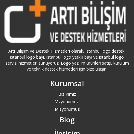
Bağcılar Logo Destek
Bahçelievler Logo Destek
Bakırköy Logo Destek
Artı Bilişim ve Destek Hizmetleri olarak, istanbul logo destek,
Balıkesir Logo Destek
istanbul logo bayi, istanbul logo yetkili bayi ve istanbul logo
servisi hizmetleri sunuyoruz. Logo yazılım ürünleri satış, kurulum
Bartın Logo Destek
ve teknik destek hizmetleri için bize ulaşın!
Kurumsal
Başakşehir Logo Destek
Biz Kimiz
Batman Logo Destek
Vizyonumuz
Misyonumuz
Bayburt Logo Destek
Blog
Bayrampaşa Logo Destek
İletişim