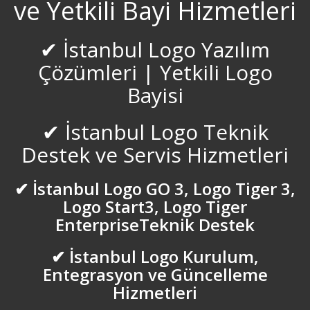
ve Yetkili Bayi Hizmetleri
Düzce Logo Destek
✔ İstanbul Logo Yazılım
Çözümleri | Yetkili Logo
Edirne Logo Destek
Bayisi
Elazığ Logo Destek
✔ İstanbul Logo Teknik
Erzincan Logo Destek
Destek ve Servis Hizmetleri
Erzurum Logo Destek
✔ İstanbul Logo GO 3, Logo Tiger 3,
Logo Start3, Logo Tiger
Esenler Logo Destek
EnterpriseTeknik Destek
Esenyurt Logo Destek
✔ İstanbul Logo Kurulum,
Entegrasyon ve Güncelleme
Eskişehir Logo Destek
Hizmetleri