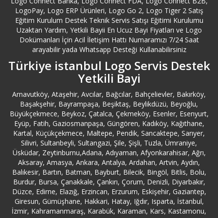
Logo Connect Banka, Logo Connect FDA, Logo Connect B2B,
LogoPay, Logo ERP Ürünleri, Logo Go 2, Logo Tiger 2 Satış
Bayburt Logo Servisi
Eğitim Kurulum Destek Teknik Servis Satışı Eğitimi Kurulumu
Uzaktan Yardım, Yetkili Bayii En Ucuz Bayi Fiyatları ve Logo
Bayrampaşa Logo Servisi
Dokümanları İçin Acil İletişim Hattı Numaramızı 7/24 Saat
arayabilir yada Whatsapp Desteği Kullanabilirsiniz
Bebek Logo Servisi
Türkiye istanbul Logo Servis Destek
Yetkili Bayi
Beşiktaş Logo Servisi
Arnavutköy, Ataşehir, Avcılar, Bağcılar, Bahçelievler, Bakırköy,
Başakşehir, Bayrampaşa, Beşiktaş, Beylikdüzü, Beyoğlu,
Beykoz Logo Servisi
Büyükçekmece, Beykoz, Çatalca, Çekmeköy, Esenler, Esenyurt,
Eyüp, Fatih, Gaziosmanpaşa, Güngören, Kadıköy, Kağıthane,
Kartal, Küçükçekmece, Maltepe, Pendik, Sancaktepe, Sarıyer,
Beylerbeyi Logo Servisi
Silivri, Sultanbeyli, Sultangazi, Şile, Şişli, Tuzla, Ümraniye,
Üsküdar, Zeytinburnu,Adana, Adıyaman, Afyonkarahisar, Ağrı,
Bilecik Logo Servisi
Aksaray, Amasya, Ankara, Antalya, Ardahan, Artvin, Aydın,
Balıkesir, Bartın, Batman, Bayburt, Bilecik, Bingöl, Bitlis, Bolu,
Burdur, Bursa, Çanakkale, Çankırı, Çorum, Denizli, Diyarbakır,
Bingöl Logo Servisi
Düzce, Edirne, Elazığ, Erzincan, Erzurum, Eskişehir, Gaziantep,
Giresun, Gümüşhane, Hakkari, Hatay, Iğdır, Isparta, İstanbul,
Bitlis Logo Servisi
İzmir, Kahramanmaraş, Karabük, Karaman, Kars, Kastamonu,