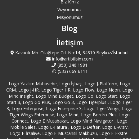
Biz Kimiz
Bağdat Caddesi Logo Servisi
Vizyonumuz
Misyonumuz
Bahçelievler Logo Servisi
Blog
Bakırköy Logo Servisi
İletişim
Balıkesir Bandırma Logo Servisi
Kavacık Mh. Otağtepe Cd. No:14, 34810 Beykoz/İstanbul
info@artibilisim.com
(850) 346 1981
Balıkesir Edremit Logo Servisi
(533) 669 6111
Balıkesir Erdek Logo Servisi
Logo Yazılım Muhasebe, Logo İşbaşı, Logo J-Platform, Logo
CRM, Logo J-HR, Logo Tiger HR, Logo Flow, Logo Neon, Logo
Mind İnsight, Logo Mind Budget, Logo Go, Logo Start, Logo
Balıkesir Logo Servisi
Start 3, Logo Go Plus, Logo Go 3, Logo Tigerplus , Logo Tiger
3, Logo Enterprise, Logo Enterprise 3, Logo Tiger Wings, Logo
Bartın Logo Servisi
Tiger Wings Enterprise, Logo Mind, Logo Bordro Plus, Logo
Connect, Logo E Mutabakat, Logo Mind Navigator , Logo
Mobile Sales, Logo E-Fatura , Logo E-Defter, Logo E-Arsiv,
Batman Logo Servisi
Logo E-İrsaliye, Logo E-Müstahsil Makbuzu, Logo E-Ekstre-