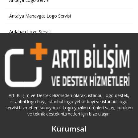
Antalya Logo Servisi
Antalya Manavgat Logo Servisi
Ardahan Logo Servisi
Artvin Logo Servisi
Ataköy Logo Servisi
Ataşehir Logo Servisi
Aydın Logo Servisi
Artı Bilişim ve Destek Hizmetleri olarak, istanbul logo destek,
istanbul logo bayi, istanbul logo yetkili bayi ve istanbul logo
servisi hizmetleri sunuyoruz. Logo yazılım ürünleri satış, kurulum
Azerbaycan Logo Servisi
ve teknik destek hizmetleri için bize ulaşın!
Bağcılar Logo Servisi
Kurumsal