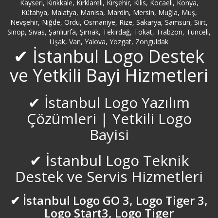
Kayseri, Kırıkkale, Kırklareli, Kırşehir, Kilis, Kocaeli, Konya,
Kütahya, Malatya, Manisa, Mardin, Mersin, Muğla, Muş,
Bolu Logo Servisi
Nevşehir, Niğde, Ordu, Osmaniye, Rize, Sakarya, Samsun, Siirt,
Sinop, Sivas, Şanlıurfa, Şırnak, Tekirdağ, Tokat, Trabzon, Tunceli,
Bostancı Logo Servisi
Uşak, Van, Yalova, Yozgat, Zonguldak
✔ İstanbul Logo Destek
Burdur Logo Servisi
ve Yetkili Bayi Hizmetleri
Bursa inegöl Logo Servisi
✔ İstanbul Logo Yazılım
Çözümleri | Yetkili Logo
Bursa Logo Servisi
Bayisi
Bursa Mudanya Logo Servisi
✔ İstanbul Logo Teknik
Caddebostan Logo Servisi
Destek ve Servis Hizmetleri
Çamlıca Logo Servisi
✔ İstanbul Logo GO 3, Logo Tiger 3,
Logo Start3, Logo Tiger
Çanakkale Logo Servisi