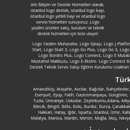
Artı Bilişim ve Destek Hizmetleri olarak,
istanbul logo destek, istanbul logo bayi,
istanbul logo yetkili bayi ve istanbul logo
servisi hizmetleri sunuyoruz. Logo
yazılım ürünleri satış, kurulum ve teknik
destek hizmetleri için bize ulaşın!
Logo Yazılım Muhasebe, Logo İşbaşı, Logo J-Platf
Start, Logo Start 3, Logo Go Plus, Logo Go 3, Logo 
Logo Bordro Plus, Logo Connect, Logo E Mutabak
Müstahsil Makbuzu, Logo E-Ekstre- Logo Connect B
Destek Teknik Servis Satışı Eğitimi Kurulumu Uzaktan Y
Türk
Arnavutköy, Ataşehir, Avcılar, Bağcılar, Bahçeliev
Esenyurt, Eyüp, Fatih, Gaziosmanpaşa, Güngören, Kad
Tuzla, Ümraniye, Üsküdar, Zeytinburnu,Adana, Adıya
Bilecik, Bingöl, Bitlis, Bolu, Burdur, Bursa, Çanakk
Hakkari, Hatay, Iğdır, Isparta, İstanbul, İzmir, K
Malatya, Manisa, Mardin, Mersin, Muğla, Muş, Nevşehi