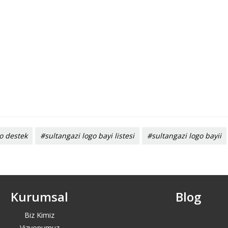
o destek
#sultangazi logo bayi listesi
#sultangazi logo bayii
Kurumsal
Blog
Biz Kimiz
Vizyonumuz