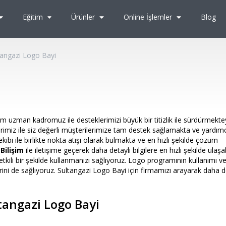
Eğitim
Ürünler
Online İşlemler
Blog
tangazi Logo Bayi
m uzman kadromuz ile desteklerimizi büyük bir titizlik ile sürdürmektey
imiz ile siz değerli müşterilerimize tam destek sağlamakta ve yardımc
ibi ile birlikte nokta atışı olarak bulmakta ve en hızlı şekilde çözüm
 Bilişim
ile iletişime geçerek daha detaylı bilgilere en hızlı şekilde ulaşabi
ili bir şekilde kullanmanızı sağlıyoruz. Logo programının kullanımı ve
ini de sağlıyoruz. Sultangazi Logo Bayi için firmamızı arayarak daha d
tangazi Logo Bayi