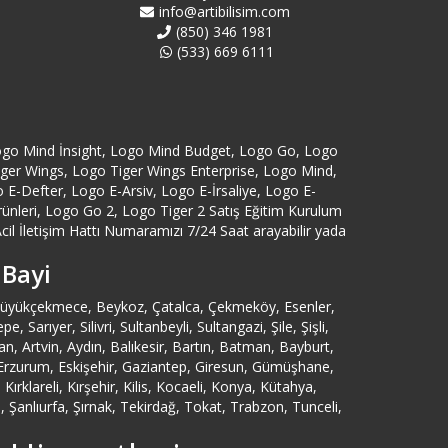
Çekmeköy Logo Bayi
info@artibilisim.com
(850) 346 1981
(533) 669 6111
Esenyurt Logo Bayi
Eyüp Logo Bayi
ogo Mind İnsight, Logo Mind Budget, Logo Go, Logo
Fatih Logo Bayi
Tiger Wings, Logo Tiger Wings Enterprise, Logo Mind,
-Defter, Logo E-Arsiv, Logo E-İrsaliye, Logo E-
Gaziosmanpaşa Logo Bayi
eri, Logo Go 2, Logo Tiger 2 Satış Eğitim Kurulum
cil İletişim Hattı Numaramızı 7/24 Saat arayabilir yada
Güngören Logo Bayi
 Bayi
, Büyükçekmece, Beykoz, Çatalca, Çekmeköy, Esenler,
istanbul logo bayi
ıyer, Silivri, Sultanbeyli, Sultangazi, Şile, Şişli,
 Artvin, Aydın, Balıkesir, Bartın, Batman, Bayburt,
İstoç Logo Bayi
n, Erzurum, Eskişehir, Gaziantep, Giresun, Gümüşhane,
rklareli, Kırşehir, Kilis, Kocaeli, Konya, Kütahya,
Şanlıurfa, Şırnak, Tekirdağ, Tokat, Trabzon, Tunceli,
Kadıköy Logo Bayi