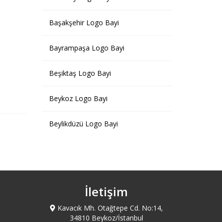
Başakşehir Logo Bayi
Bayrampaşa Logo Bayi
Beşiktaş Logo Bayi
Beykoz Logo Bayi
Beylikdüzü Logo Bayi
Beyoğlu Logo Bayi
Büyükçemece Logo Bayi
İletişim
Çatalca Logo Bayi
Kavacık Mh. Otağtepe Cd. No:14,
34810 Beykoz/İstanbul