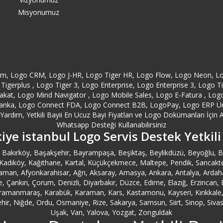
Misyonumuz
orm, Logo CRM, Logo J-HR, Logo Tiger HR, Logo Flow, Logo Neon, L
Tigerplus , Logo Tiger 3, Logo Enterprise, Logo Enterprise 3, Logo 
at, Logo Mind Navigator , Logo Mobile Sales, Logo E-Fatura , Logo E
anka, Logo Connect FDA, Logo Connect B2B, LogoPay, Logo ERP Ürünl
ardım, Yetkili Bayii En Ucuz Bayi Fiyatları ve Logo Dokümanları İçin A
Whatsapp Desteği Kullanabilirsiniz
iye istanbul Logo Servis Destek Yetkili
ler, Bakırköy, Başakşehir, Bayrampaşa, Beşiktaş, Beylikdüzü, Beyoğlu
ıköy, Kağıthane, Kartal, Küçükçekmece, Maltepe, Pendik, Sancaktepe, Sar
man, Afyonkarahisar, Ağrı, Aksaray, Amasya, Ankara, Antalya, Ardahan,
ale, Çankırı, Çorum, Denizli, Diyarbakır, Düzce, Edirne, Elazığ, Erzinca
ahramanmaraş, Karabük, Karaman, Kars, Kastamonu, Kayseri, Kırıkkale, Kı
r, Niğde, Ordu, Osmaniye, Rize, Sakarya, Samsun, Siirt, Sinop, Sivas, 
Uşak, Van, Yalova, Yozgat, Zonguldak