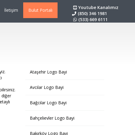
Youtube Kanalımız
İletişim
Bulut Portalı
(850) 346 1981
(533) 669 6111
iz.
Ataşehir Logo Bayi
ı
Avcılar Logo Bayi
lirsiniz.
 diğer
etaylı
Bağcılar Logo Bayi
Bahçelievler Logo Bayi
Bakırköy Logo Bayi