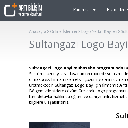
Kurumsal
Hizmetler
Anasayfa
Online İşlemler
Logo Yetkili Bayileri
Sul
Sultangazi Logo Bayi
Sultangazi Logo Bayi
muhasebe programında
ta
Sektörde uzun yıllara dayanan tecrübemiz ve hizmetler
olmaktayız. Firmamız en etkili çözüm yollarını uzman ek
üretmektedir. Sultangazi Logo Bayi için firmamız
Artı
Bölgemizde sizlere çözüm üreterek Logo programını etk
tüm detaylar hakkında eğitim ve danışmanlık hizmetler
bilgilere ulaşabilirsiniz.
Sul