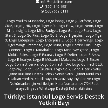
info@artibilisim.com
(850) 346 1981
Beykoz Logo Destek
(533) 669 6111
Logo Yazılım Muhasebe, Logo İşbaşı, Logo J-Platform, Logo
Beylikdüzü Logo Destek
CRM, Logo J-HR, Logo Tiger HR, Logo Flow, Logo Neon, Logo
Mind İnsight, Logo Mind Budget, Logo Go, Logo Start, Logo
Beyoğlu Logo Destek
Start 3, Logo Go Plus, Logo Go 3, Logo Tigerplus , Logo Tiger
3, Logo Enterprise, Logo Enterprise 3, Logo Tiger Wings, Logo
Tiger Wings Enterprise, Logo Mind, Logo Bordro Plus, Logo
Bilecik Logo Destek
Connect, Logo E Mutabakat, Logo Mind Navigator , Logo
Mobile Sales, Logo E-Fatura , Logo E-Defter, Logo E-Arsiv,
Bingöl Logo Destek
Logo E-İrsaliye, Logo E-Müstahsil Makbuzu, Logo E-Ekstre-
Logo Connect Banka, Logo Connect FDA, Logo Connect B2B,
LogoPay, Logo ERP Ürünleri, Logo Go 2, Logo Tiger 2 Satış
Bitlis Logo Destek
Eğitim Kurulum Destek Teknik Servis Satışı Eğitimi Kurulumu
Uzaktan Yardım, Yetkili Bayii En Ucuz Bayi Fiyatları ve Logo
Bolu Logo Destek
Dokümanları İçin Acil İletişim Hattı Numaramızı 7/24 Saat
arayabilir yada Whatsapp Desteği Kullanabilirsiniz
Türkiye istanbul Logo Servis Destek
Burdur Logo Destek
Yetkili Bayi
Bursa Logo Destek