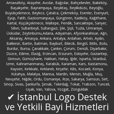
Arnavutköy, Ataşehir, Avcılar, Bağcılar, Bahçelievler, Bakırköy,
Başakşehir, Bayrampaşa, Beşiktaş, Beylikdüzü, Beyoğlu,
Büyükçekmece Logo Destek
Büyükçekmece, Beykoz, Çatalca, Çekmeköy, Esenler, Esenyurt,
Eyüp, Fatih, Gaziosmanpaşa, Güngören, Kadıköy, Kağıthane,
Kartal, Küçükçekmece, Maltepe, Pendik, Sancaktepe, Sarıyer,
Çanakkale Logo Destek
Silivri, Sultanbeyli, Sultangazi, Şile, Şişli, Tuzla, Ümraniye,
Üsküdar, Zeytinburnu,Adana, Adıyaman, Afyonkarahisar, Ağrı,
Çankırı Logo Destek
Aksaray, Amasya, Ankara, Antalya, Ardahan, Artvin, Aydın,
Balıkesir, Bartın, Batman, Bayburt, Bilecik, Bingöl, Bitlis, Bolu,
Burdur, Bursa, Çanakkale, Çankırı, Çorum, Denizli, Diyarbakır,
Çatalca Logo Destek
Düzce, Edirne, Elazığ, Erzincan, Erzurum, Eskişehir, Gaziantep,
Giresun, Gümüşhane, Hakkari, Hatay, Iğdır, Isparta, İstanbul,
İzmir, Kahramanmaraş, Karabük, Karaman, Kars, Kastamonu,
Çekmeköy Logo Destek
Kayseri, Kırıkkale, Kırklareli, Kırşehir, Kilis, Kocaeli, Konya,
Kütahya, Malatya, Manisa, Mardin, Mersin, Muğla, Muş,
Çorum Logo Destek
Nevşehir, Niğde, Ordu, Osmaniye, Rize, Sakarya, Samsun, Siirt,
Sinop, Sivas, Şanlıurfa, Şırnak, Tekirdağ, Tokat, Trabzon, Tunceli,
Uşak, Van, Yalova, Yozgat, Zonguldak
Denizli Logo Destek
✔ İstanbul Logo Destek
Diyarbakır Logo Destek
ve Yetkili Bayi Hizmetleri