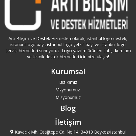
Bahçelievler Logo Destek
Bakırköy Logo Destek
Artı Bilişim ve Destek Hizmetleri olarak, istanbul logo destek,
Balıkesir Logo Destek
istanbul logo bayi, istanbul logo yetkili bayi ve istanbul logo
servisi hizmetleri sunuyoruz. Logo yazılım ürünleri satış, kurulum
Bartın Logo Destek
ve teknik destek hizmetleri için bize ulaşın!
Kurumsal
Başakşehir Logo Destek
Biz Kimiz
Batman Logo Destek
Vizyonumuz
Misyonumuz
Bayburt Logo Destek
Blog
Bayrampaşa Logo Destek
İletişim
Beşiktaş Logo Destek
Kavacık Mh. Otağtepe Cd. No:14, 34810 Beykoz/İstanbul