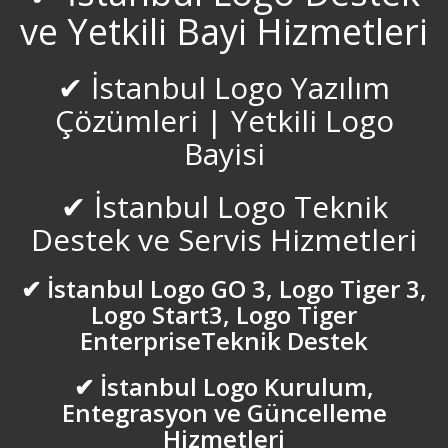
ve Yetkili Bayi Hizmetleri
Bostancı Logo Servisi
✔ İstanbul Logo Yazılım
Burdur Logo Servisi
Çözümleri | Yetkili Logo
Bursa inegöl Logo Servisi
Bayisi
Bursa Logo Servisi
✔ İstanbul Logo Teknik
Destek ve Servis Hizmetleri
Bursa Mudanya Logo Servisi
Caddebostan Logo Servisi
✔ İstanbul Logo GO 3, Logo Tiger 3,
Logo Start3, Logo Tiger
Çamlıca Logo Servisi
EnterpriseTeknik Destek
✔ İstanbul Logo Kurulum,
Çanakkale Logo Servisi
Entegrasyon ve Güncelleme
Hizmetleri
Çankırı Logo Servisi