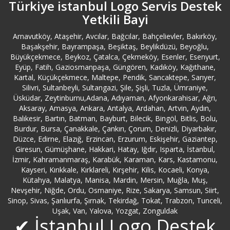
Türkiye istanbul Logo Servis Destek
Bayrampaşa Logo Servisi
Yetkili Bayi
Bebek Logo Servisi
Arnavutköy, Ataşehir, Avcılar, Bağcılar, Bahçelievler, Bakırköy,
Başakşehir, Bayrampaşa, Beşiktaş, Beylikdüzü, Beyoğlu,
Büyükçekmece, Beykoz, Çatalca, Çekmeköy, Esenler, Esenyurt,
Beşiktaş Logo Servisi
Eyüp, Fatih, Gaziosmanpaşa, Güngören, Kadıköy, Kağıthane,
Kartal, Küçükçekmece, Maltepe, Pendik, Sancaktepe, Sarıyer,
Beykoz Logo Servisi
Silivri, Sultanbeyli, Sultangazi, Şile, Şişli, Tuzla, Ümraniye,
Üsküdar, Zeytinburnu,Adana, Adıyaman, Afyonkarahisar, Ağrı,
Aksaray, Amasya, Ankara, Antalya, Ardahan, Artvin, Aydın,
Beylerbeyi Logo Servisi
Balıkesir, Bartın, Batman, Bayburt, Bilecik, Bingöl, Bitlis, Bolu,
Burdur, Bursa, Çanakkale, Çankırı, Çorum, Denizli, Diyarbakır,
Bilecik Logo Servisi
Düzce, Edirne, Elazığ, Erzincan, Erzurum, Eskişehir, Gaziantep,
Giresun, Gümüşhane, Hakkari, Hatay, Iğdır, Isparta, İstanbul,
İzmir, Kahramanmaraş, Karabük, Karaman, Kars, Kastamonu,
Bingöl Logo Servisi
Kayseri, Kırıkkale, Kırklareli, Kırşehir, Kilis, Kocaeli, Konya,
Kütahya, Malatya, Manisa, Mardin, Mersin, Muğla, Muş,
Nevşehir, Niğde, Ordu, Osmaniye, Rize, Sakarya, Samsun, Siirt,
Bitlis Logo Servisi
Sinop, Sivas, Şanlıurfa, Şırnak, Tekirdağ, Tokat, Trabzon, Tunceli,
Uşak, Van, Yalova, Yozgat, Zonguldak
Bolu Logo Servisi
✔ İstanbul Logo Destek