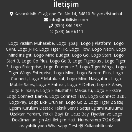
Bahçelievler Logo Servisi
İletişim
Kavacık Mh. Otağtepe Cd. No:14, 34810 Beykoz/İstanbul
Bakırköy Logo Servisi
info@artibilisim.com
(850) 346 1981
Balıkesir Bandırma Logo Servisi
(533) 669 6111
Logo Yazılım Muhasebe, Logo İşbaşı, Logo J-Platform, Logo
Balıkesir Edremit Logo Servisi
CRM, Logo J-HR, Logo Tiger HR, Logo Flow, Logo Neon, Logo
Mind İnsight, Logo Mind Budget, Logo Go, Logo Start, Logo
Start 3, Logo Go Plus, Logo Go 3, Logo Tigerplus , Logo Tiger
Balıkesir Erdek Logo Servisi
3, Logo Enterprise, Logo Enterprise 3, Logo Tiger Wings, Logo
Tiger Wings Enterprise, Logo Mind, Logo Bordro Plus, Logo
Balıkesir Logo Servisi
Connect, Logo E Mutabakat, Logo Mind Navigator , Logo
Mobile Sales, Logo E-Fatura , Logo E-Defter, Logo E-Arsiv,
Logo E-İrsaliye, Logo E-Müstahsil Makbuzu, Logo E-Ekstre-
Bartın Logo Servisi
Logo Connect Banka, Logo Connect FDA, Logo Connect B2B,
LogoPay, Logo ERP Ürünleri, Logo Go 2, Logo Tiger 2 Satış
Batman Logo Servisi
Eğitim Kurulum Destek Teknik Servis Satışı Eğitimi Kurulumu
Uzaktan Yardım, Yetkili Bayii En Ucuz Bayi Fiyatları ve Logo
Dokümanları İçin Acil İletişim Hattı Numaramızı 7/24 Saat
Bayburt Logo Servisi
arayabilir yada Whatsapp Desteği Kullanabilirsiniz