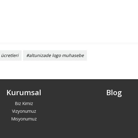
 ücretleri
#altunizade logo muhasebe
Kurumsal
Blog
Biz Kimiz
Vizyonumuz
Misyonumuz