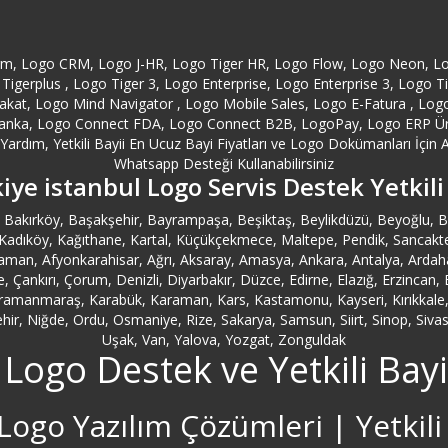
orm, Logo CRM, Logo J-HR, Logo Tiger HR, Logo Flow, Logo Neon, L
Tigerplus , Logo Tiger 3, Logo Enterprise, Logo Enterprise 3, Logo 
at, Logo Mind Navigator , Logo Mobile Sales, Logo E-Fatura , Logo E
anka, Logo Connect FDA, Logo Connect B2B, LogoPay, Logo ERP Ürünl
ardım, Yetkili Bayii En Ucuz Bayi Fiyatları ve Logo Dokümanları İçin A
Whatsapp Desteği Kullanabilirsiniz
iye istanbul Logo Servis Destek Yetkili
ler, Bakırköy, Başakşehir, Bayrampaşa, Beşiktaş, Beylikdüzü, Beyoğlu
ıköy, Kağıthane, Kartal, Küçükçekmece, Maltepe, Pendik, Sancaktepe, Sar
man, Afyonkarahisar, Ağrı, Aksaray, Amasya, Ankara, Antalya, Ardahan,
ale, Çankırı, Çorum, Denizli, Diyarbakır, Düzce, Edirne, Elazığ, Erzinca
ahramanmaraş, Karabük, Karaman, Kars, Kastamonu, Kayseri, Kırıkkale, Kı
r, Niğde, Ordu, Osmaniye, Rize, Sakarya, Samsun, Siirt, Sinop, Sivas, 
Uşak, Van, Yalova, Yozgat, Zonguldak
 Logo Destek ve Yetkili Bayi
Logo Yazılım Çözümleri | Yetkili