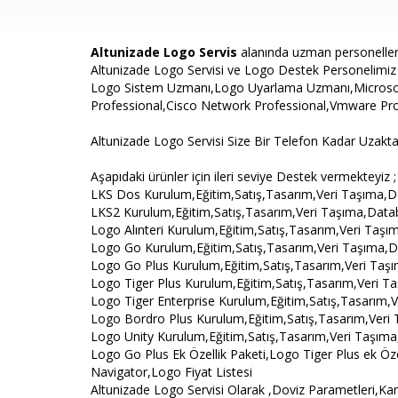
Altunizade Logo Servis
alanında uzman personeller i
Altunizade Logo Servisi ve Logo Destek Personelimiz Aş
Logo Sistem Uzmanı,Logo Uyarlama Uzmanı,Microsoft
Professional,Cisco Network Professional,Vmware Pro
Altunizade Logo Servisi Size Bir Telefon Kadar Uzakt
Aşapıdaki ürünler için ileri seviye Destek vermekteyiz ;
LKS Dos Kurulum,Eğitim,Satış,Tasarım,Veri Taşıma,D
LKS2 Kurulum,Eğitim,Satış,Tasarım,Veri Taşıma,Data
Logo Alınteri Kurulum,Eğitim,Satış,Tasarım,Veri Taş
Logo Go Kurulum,Eğitim,Satış,Tasarım,Veri Taşıma,D
Logo Go Plus Kurulum,Eğitim,Satış,Tasarım,Veri Taş
Logo Tiger Plus Kurulum,Eğitim,Satış,Tasarım,Veri T
Logo Tiger Enterprise Kurulum,Eğitim,Satış,Tasarım,
Logo Bordro Plus Kurulum,Eğitim,Satış,Tasarım,Veri
Logo Unity Kurulum,Eğitim,Satış,Tasarım,Veri Taşım
Logo Go Plus Ek Özellik Paketi,Logo Tiger Plus ek Öze
Navigator,Logo Fiyat Listesi
Altunizade Logo Servisi Olarak ,Doviz Parametleri,Ka