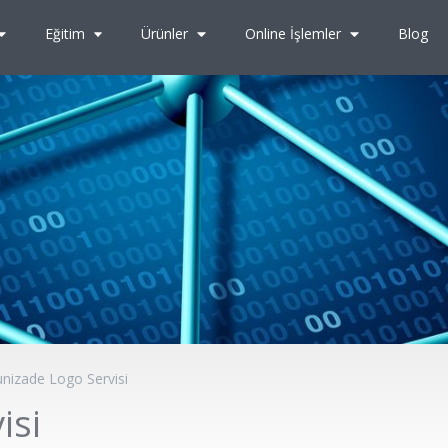
Eğitim
Ürünler
Online İşlemler
Blog
unizade Logo Servisi
isi