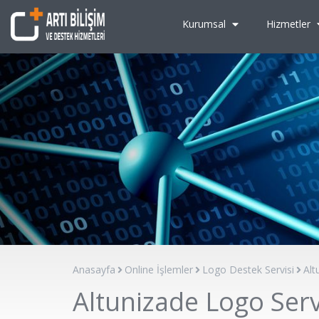
Kurumsal
Hizmetler
Anasayfa
Online İşlemler
Logo Destek Servisi
Alt
Altunizade Logo Serv