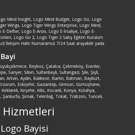
Artvin Logo Servisi
ogo Mind İnsight, Logo Mind Budget, Logo Go, Logo
Tiger Wings, Logo Tiger Wings Enterprise, Logo Mind,
Ataköy Logo Servisi
-Defter, Logo E-Arsiv, Logo E-İrsaliye, Logo E-
eri, Logo Go 2, Logo Tiger 2 Satış Eğitim Kurulum
Ataşehir Logo Servisi
cil İletişim Hattı Numaramızı 7/24 Saat arayabilir yada
 Bayi
Aydın Logo Servisi
, Büyükçekmece, Beykoz, Çatalca, Çekmeköy, Esenler,
ıyer, Silivri, Sultanbeyli, Sultangazi, Şile, Şişli,
Azerbaycan Logo Servisi
 Artvin, Aydın, Balıkesir, Bartın, Batman, Bayburt,
n, Erzurum, Eskişehir, Gaziantep, Giresun, Gümüşhane,
Bağcılar Logo Servisi
rklareli, Kırşehir, Kilis, Kocaeli, Konya, Kütahya,
Şanlıurfa, Şırnak, Tekirdağ, Tokat, Trabzon, Tunceli,
Bağdat Caddesi Logo Servisi
 Hizmetleri
Bahçelievler Logo Servisi
 Logo Bayisi